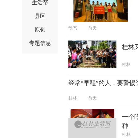
生活帮
县区
动态
前天
原创
专题信息
桂林
桂林
经常“早醒”的人，要警惕
桂林
前天
一个
种
桂林