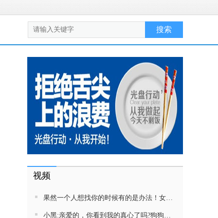
视频
果然一个人想找你的时候有的是办法！女生吵架将男友拉黑，结果男友给家里狗打电话了！汪：吵死了，一会就去把号码注销
小黑:亲爱的，你看到我的真心了吗?狗狗雨中等好朋狗不愿离去，网友:确实搞笑，黄黄都有男朋友，你却没有