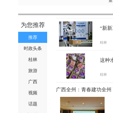
查
为您推荐
“新新
推荐
桂林
时政头条
桂林
这种
旅游
桂林
广西
广西全州：青春建功全州
视频
话题