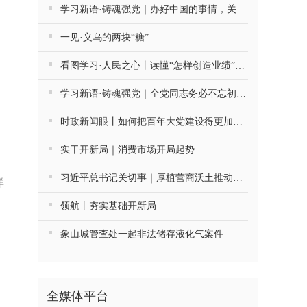
学习新语·铸魂强党｜办好中国的事情，关键在党
一见·义乌的两块“糖”
看图学习·人民之心丨读懂“怎样创造业绩”的实干路径
学习新语·铸魂强党｜全党同志务必不忘初心、牢记使命
时政新闻眼丨如何把百年大党建设得更加坚强有力？总书记这样部署
实干开新局｜消费市场开局起势
习近平总书记关切事｜厚植营商沃土推动东北全面振兴
群
领航丨夯实基础开新局
象山城管查处一起非法储存液化气案件
全媒体平台