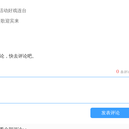
旅活动好戏连台
欢歌迎宾来
论，快去评论吧。
0
条评
发表评论