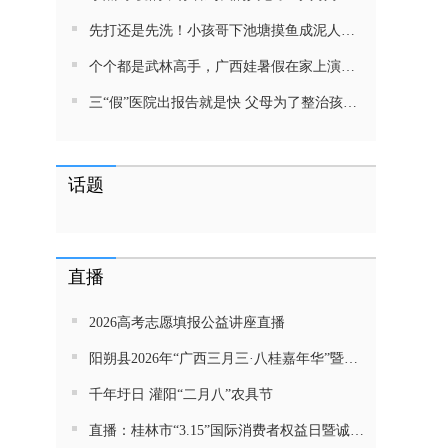
先打还是先洗！小孩哥下池塘摸鱼成泥人！网友：这才是童年该有的样子，好怀念
个个都是武林高手，广西娃暑假在家上演武侠片，80后90后:以前我们也这样玩
三“假”医院出报告就是快 父母为了整治孩子少吃零食想尽了办法 网友：“又有”笑死我了
话题
直播
2026高考志愿填报公益讲座直播
阳朔县2026年“广西三月三·八桂嘉年华”暨金龙巡游活动直播
千年圩日 灌阳“二月八”农具节
直播：桂林市“3.15”国际消费者权益日暨诚信教育主题活动网民面对面活动