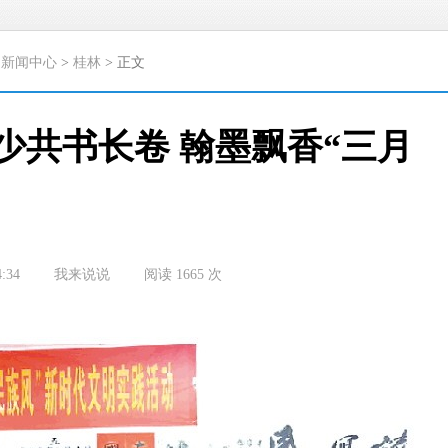
>
新闻中心
>
桂林
> 正文
少共书长卷 翰墨飘香“三月
4:34
我来说说
阅读
1665
次