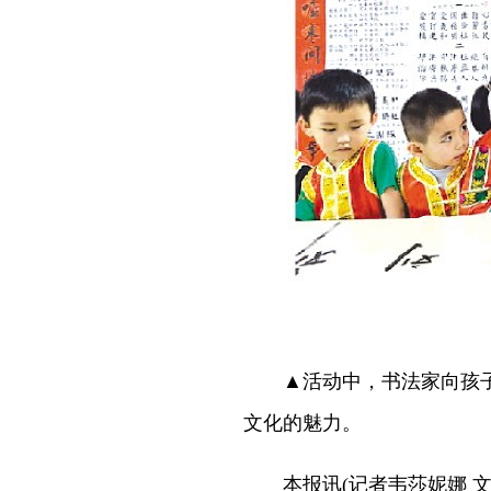
▲活动中，书法家向孩子
文化的魅力。
本报讯(记者韦莎妮娜 文/