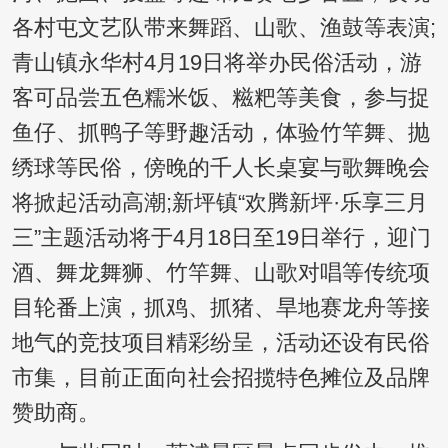
各村屯文艺队带来舞蹈、山歌、渔鼓等表演;
青山镇永华村4月19日将举办民俗活动，游
客可品尝五色糯米饭、糍粑等美食，参与捉
鱼仔、抓鸭子等野趣活动，体验竹竿舞、抛
绣球等民俗，傍晚的千人长桌宴与歌舞晚会
将掀起活动高潮;新坪镇“欢腾新坪·乐享三月
三”主题活动将于4月18日至19日举行，迎门
酒、舞龙舞狮、竹竿舞、山歌对唱等传统项
目轮番上演，抓鸡、抓猪、旱地赛龙舟等接
地气的竞技项目精彩纷呈，活动还设有民俗
市集，目前正面向社会招揽特色摊位及品牌
赞助商。