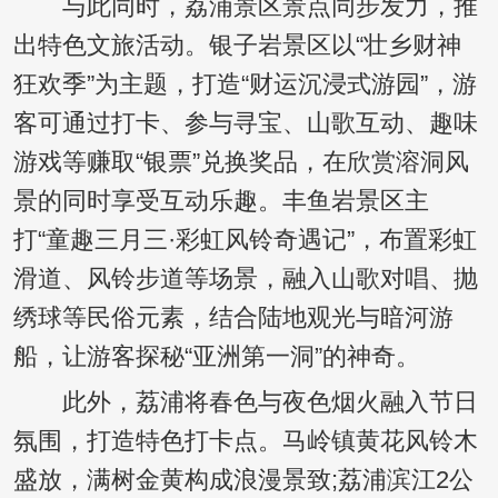
与此同时，荔浦景区景点同步发力，推
出特色文旅活动。银子岩景区以“壮乡财神
狂欢季”为主题，打造“财运沉浸式游园”，游
客可通过打卡、参与寻宝、山歌互动、趣味
游戏等赚取“银票”兑换奖品，在欣赏溶洞风
景的同时享受互动乐趣。丰鱼岩景区主
打“童趣三月三·彩虹风铃奇遇记”，布置彩虹
滑道、风铃步道等场景，融入山歌对唱、抛
绣球等民俗元素，结合陆地观光与暗河游
船，让游客探秘“亚洲第一洞”的神奇。
此外，荔浦将春色与夜色烟火融入节日
氛围，打造特色打卡点。马岭镇黄花风铃木
盛放，满树金黄构成浪漫景致;荔浦滨江2公