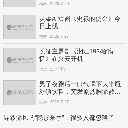
2026-7-30
桂林
灵渠AI短剧《史禄的使命》今
日上线！
2026-7-27
桂林
长征主题剧《湘江1934的记
忆》在兴安开机
动态
23小时前
男子夜跑后一口气喝下大半瓶
冰镇饮料，突发剧烈胸痛被送
医！医生提醒→
2026-7-27
桂林
导致痛风的“隐形杀手”，很多人都忽略了