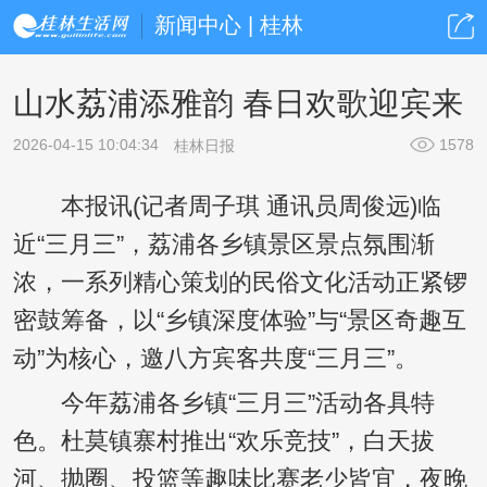
新闻中心 | 桂林
山水荔浦添雅韵 春日欢歌迎宾来
2026-04-15 10:04:34
1578
桂林日报
本报讯(记者周子琪 通讯员周俊远)临
近“三月三”，荔浦各乡镇景区景点氛围渐
浓，一系列精心策划的民俗文化活动正紧锣
密鼓筹备，以“乡镇深度体验”与“景区奇趣互
动”为核心，邀八方宾客共度“三月三”。
今年荔浦各乡镇“三月三”活动各具特
色。杜莫镇寨村推出“欢乐竞技”，白天拔
河、抛圈、投篮等趣味比赛老少皆宜，夜晚