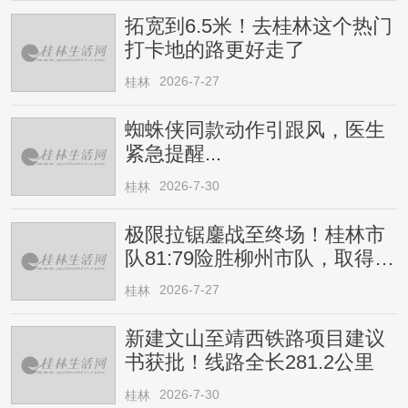
拓宽到6.5米！去桂林这个热门
打卡地的路更好走了
2026-7-27
桂林
蜘蛛侠同款动作引跟风，医生
紧急提醒...
2026-7-30
桂林
极限拉锯鏖战至终场！桂林市
队81:79险胜柳州市队，取得四
连胜
2026-7-27
桂林
新建文山至靖西铁路项目建议
书获批！线路全长281.2公里
2026-7-30
桂林