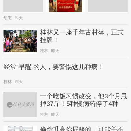
动态
昨天
桂林又一座千年古村落，正式
挂牌！
桂林
昨天
经常“早醒”的人，要警惕这几种病！
桂林
昨天
一个吃饭习惯改变，他3个月甩
掉37斤！5种慢病药停了4种
桂林
昨天
偷偷升高你尿酸的，可能并不