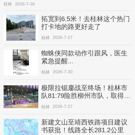
桂林
2026-7-30
拓宽到6.5米！去桂林这个热门
打卡地的路更好走了
2026-7-27
桂林
蜘蛛侠同款动作引跟风，医生
紧急提醒...
2026-7-30
桂林
极限拉锯鏖战至终场！桂林市
队81:79险胜柳州市队，取得四
连胜
2026-7-27
桂林
新建文山至靖西铁路项目建议
书获批！线路全长281.2公里