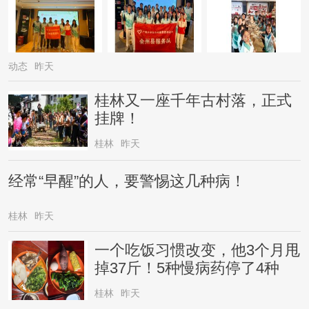
动态
昨天
桂林又一座千年古村落，正式
挂牌！
桂林
昨天
经常“早醒”的人，要警惕这几种病！
桂林
昨天
一个吃饭习惯改变，他3个月甩
掉37斤！5种慢病药停了4种
桂林
昨天