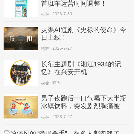
首班车运营时间调整！
2026-7-30
桂林
灵渠AI短剧《史禄的使命》今
日上线！
2026-7-27
桂林
长征主题剧《湘江1934的记
忆》在兴安开机
动态
昨天
男子夜跑后一口气喝下大半瓶
冰镇饮料，突发剧烈胸痛被送
医！医生提醒→
2026-7-27
桂林
导致痛风的“隐形杀手”，很多人都忽略了