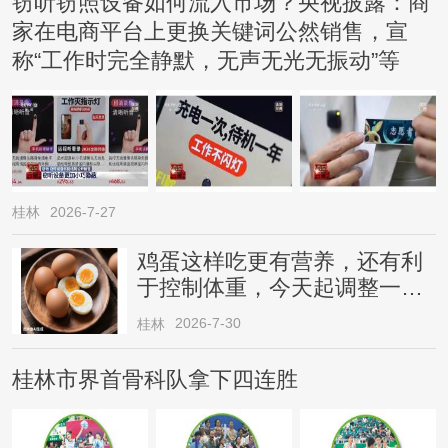
窃听窃照设备如何流入市场？央视披露：商
家在电商平台上更换关键词公然销售，宣
称“工作时完全静默，无声无光无振动”等
桂林
2026-7-27
鸡蛋这样吃更有营养，还有利
于控制体重，今天起调整一下
→
2026-7-30
桂林
桂林市界首骨科队拿下四连胜