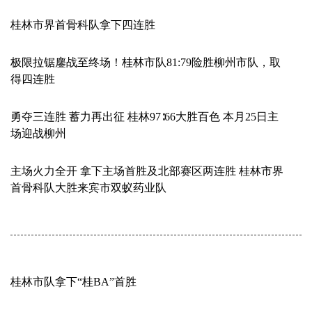
桂林市界首骨科队拿下四连胜
极限拉锯鏖战至终场！桂林市队81:79险胜柳州市队，取
得四连胜
勇夺三连胜 蓄力再出征 桂林97∶66大胜百色 本月25日主
场迎战柳州
主场火力全开 拿下主场首胜及北部赛区两连胜 桂林市界
首骨科队大胜来宾市双蚁药业队
桂林市队拿下“桂BA”首胜