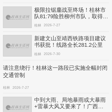
极限拉锯鏖战至终场！桂林市
队81:79险胜柳州市队，取得四
连胜
2026-7-27
桂林
新建文山至靖西铁路项目建议
书获批！线路全长281.2公里
2026-7-30
桂林
请注意绕行！桂林这一路段已实施全幅封闭
交通管制
桂林
2026-7-27
中到大雨、局地暴雨或大暴雨
+雷暴大风又要来了！广西人