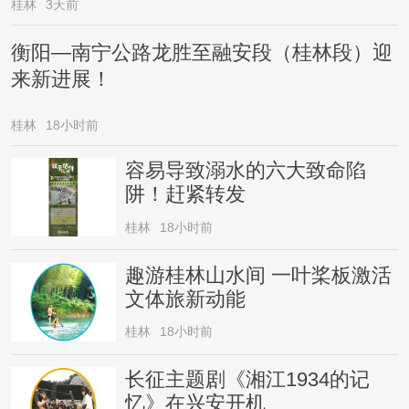
桂林
3天前
衡阳—南宁公路龙胜至融安段（桂林段）迎
来新进展！
桂林
18小时前
容易导致溺水的六大致命陷
阱！赶紧转发
桂林
18小时前
趣游桂林山水间 一叶桨板激活
文体旅新动能
桂林
18小时前
长征主题剧《湘江1934的记
忆》在兴安开机