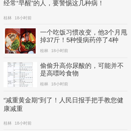
经常“早醒”的人，要警惕这几种病！
桂林
18小时前
一个吃饭习惯改变，他3个月甩
掉37斤！5种慢病药停了4种
桂林
18小时前
偷偷升高你尿酸的，可能并不
是高嘌呤食物
桂林
18小时前
“减重黄金期”到了！人民日报手把手教您健
康减重
桂林
18小时前