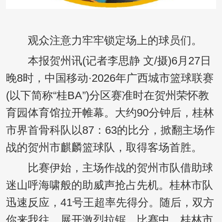
观众注意力牢牢锁定场上的球员们。
本报贺州讯(记者李思静 文/摄)6月27日
晚8时，中国移动·2026年广西城市篮球联赛
(以下简称“桂BA”)分区赛准时在贺州荣怀教
育园体育馆拉开帷幕。大约90分钟后，桂林
市界首骨科队以87：63的比分，掀翻主场作
战的贺州市麒麟篮球队，取得客场首胜。
比赛伊始，主场作战的贺州市队借助球
迷山呼海啸般的助威声抢占先机。桂林市队
迅速反应，41号王超率先得分。随后，双方
你来我往，展开激烈拉锯。比赛中，桂林市