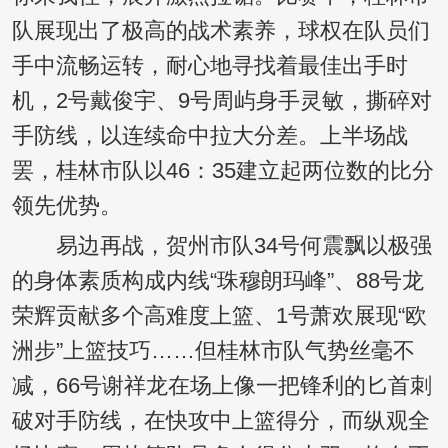
队展现出了极高的战术素养，球权在队员们
手中流畅运转，耐心地寻找着最佳出手时
机，2号戴俊宇、9号周屿身手灵敏，撕碎对
手防线，以连续命中拉大分差。上半场战
罢，桂林市队以46：35建立起两位数的比分
领先优势。
易边再战，贺州市队34号何震飘以极强
的身体素质构成内线“珠穆朗玛峰”、88号龙
荣辉贡献多个高难度上篮、1号萧欢展现“欧
洲步”上篮技巧……但桂林市队气势丝毫不
减，66号谢祥龙在场上像一把锋利的匕首刺
破对手防线，在快攻中上篮得分，而纵观全