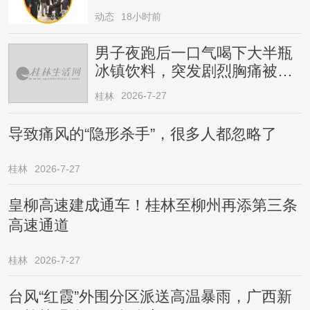
动态
18小时前
男子夜跑后一口气喝下大半瓶
冰镇饮料，突发剧烈胸痛被送
医！医生提醒→
2026-7-27
桂林
导致痛风的“隐形杀手”，很多人都忽略了
桂林
2026-7-27
皇柳高速建成通车！桂林至柳州再添第三条
高速通道
桂林
2026-7-27
台风“红霞”外围分区派送高温暴雨，广西新