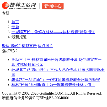
专题
首页
专题
一城嗦万粉，争鲜在桂林——桂林“粉超”特别报道
最新报道
聚焦“粉超”
精彩直击
焦点图片
焦点图片
潮动三月三·桂林首届米粉超级联赛开幕 赵仲华宣布开
幕 罗试坚邢颖出席
环城北二路“粉小匠”： 三代人匠心传承 让家乡味香飘全
国
骖鸾路“一品红油”： 一碗红油米粉藏着全州味的坚守
桂林“粉超”系列报道丨为一碗米粉奔赴桂林，值！
Copyright © 2002-
2026 Guilinlife.COM,Inc.All Rights Reserved.
增值电信业务经营许可证:桂B2-20040001