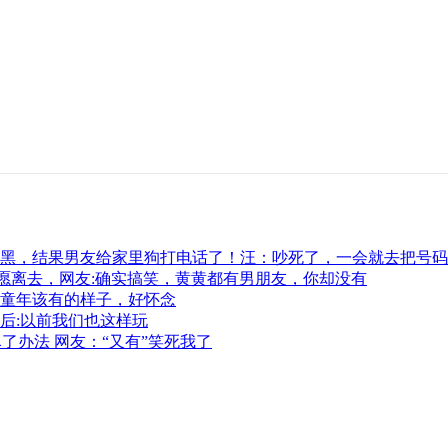
黑，结果男友给家里狗打电话了！汪：吵死了，一会就去把号码
愿离去，网友:确实搞笑，黄黄都有男朋友，你却没有
童年该有的样子，好怀念
后:以前我们也这样玩
了办法 网友：“又有”笑死我了