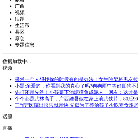
广西
视频
话题
生活帮
县区
原创
专题信息
数据加载中...
视频
果然一个人想找你的时候有的是办法！女生吵架将男友拉
小黑:亲爱的，你看到我的真心了吗?狗狗雨中等好朋狗不
先打还是先洗！小孩哥下池塘摸鱼成泥人！网友：这才是
个个都是武林高手，广西娃暑假在家上演武侠片，80后90
三“假”医院出报告就是快 父母为了整治孩子少吃零食想尽
话题
直播