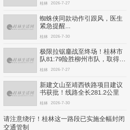
2026-7-27
桂林
蜘蛛侠同款动作引跟风，医生
紧急提醒...
2026-7-30
桂林
极限拉锯鏖战至终场！桂林市
队81:79险胜柳州市队，取得四
连胜
2026-7-27
桂林
新建文山至靖西铁路项目建议
书获批！线路全长281.2公里
2026-7-30
桂林
请注意绕行！桂林这一路段已实施全幅封闭
交通管制