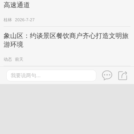
高速通道
桂林
2026-7-27
象山区：约谈景区餐饮商户齐心打造文明旅
游环境
动态
前天
台风“红霞”外围分区派送高温暴雨，广西新
我要说两句...
一轮较强降雨已在路上……
桂林
2026-7-27