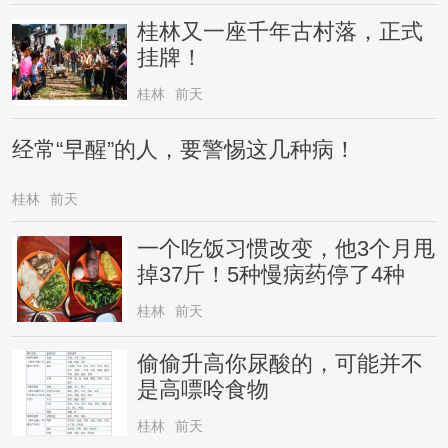
桂林又一座千年古村落，正式
挂牌！
桂林
前天
经常“早醒”的人，要警惕这几种病！
桂林
前天
一个吃饭习惯改变，他3个月甩
掉37斤！5种慢病药停了4种
桂林
前天
偷偷升高你尿酸的，可能并不
是高嘌呤食物
桂林
前天