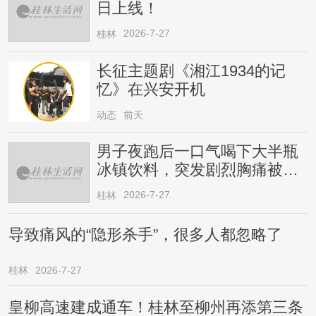
日上线！
2026-7-27
桂林
长征主题剧《湘江1934的记
忆》在兴安开机
动态
前天
男子夜跑后一口气喝下大半瓶
冰镇饮料，突发剧烈胸痛被送
医！医生提醒→
2026-7-27
桂林
导致痛风的“隐形杀手”，很多人都忽略了
桂林
2026-7-27
皇柳高速建成通车！桂林至柳州再添第三条