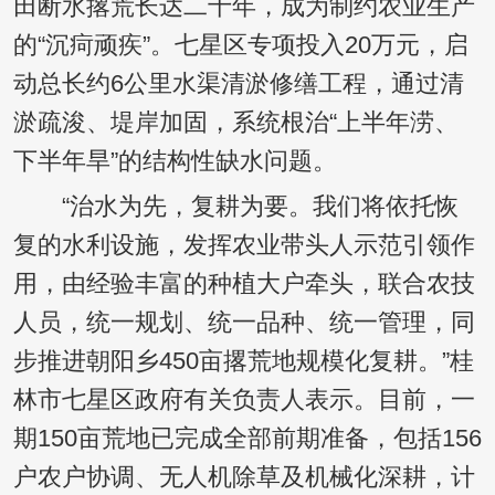
田断水撂荒长达二十年，成为制约农业生产
的“沉疴顽疾”。七星区专项投入20万元，启
动总长约6公里水渠清淤修缮工程，通过清
淤疏浚、堤岸加固，系统根治“上半年涝、
下半年旱”的结构性缺水问题。
“治水为先，复耕为要。我们将依托恢
复的水利设施，发挥农业带头人示范引领作
用，由经验丰富的种植大户牵头，联合农技
人员，统一规划、统一品种、统一管理，同
步推进朝阳乡450亩撂荒地规模化复耕。”桂
林市七星区政府有关负责人表示。目前，一
期150亩荒地已完成全部前期准备，包括156
户农户协调、无人机除草及机械化深耕，计