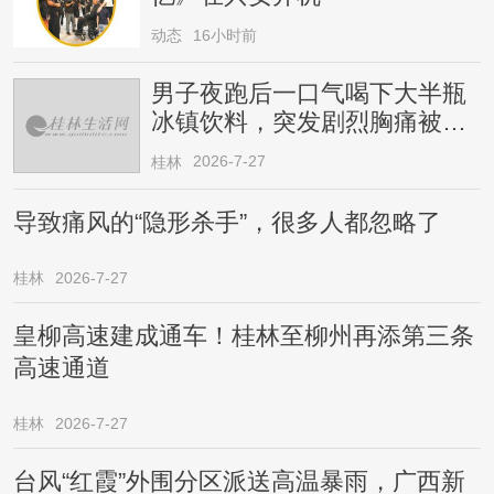
动态
16小时前
男子夜跑后一口气喝下大半瓶
冰镇饮料，突发剧烈胸痛被送
医！医生提醒→
2026-7-27
桂林
导致痛风的“隐形杀手”，很多人都忽略了
桂林
2026-7-27
皇柳高速建成通车！桂林至柳州再添第三条
高速通道
桂林
2026-7-27
台风“红霞”外围分区派送高温暴雨，广西新