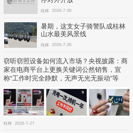
停对外开放
2026-7-30
桂林
暑期，这支女子骑警队成桂林
山水最美风景线
2026-7-30
桂林
窃听窃照设备如何流入市场？央视披露：商
家在电商平台上更换关键词公然销售，宣
称“工作时完全静默，无声无光无振动”等
桂林
2026-7-27