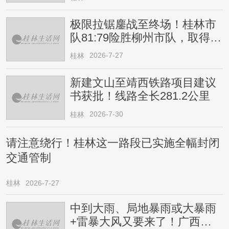
极限拉锯鏖战至终场！桂林市
队81:79险胜柳州市队，取得四
连胜
2026-7-27
桂林
新建文山至靖西铁路项目建议
书获批！线路全长281.2公里
2026-7-30
桂林
请注意绕行！桂林这一路段已实施全幅封闭
交通管制
桂林
2026-7-27
中到大雨、局地暴雨或大暴雨
+雷暴大风又要来了！广西人