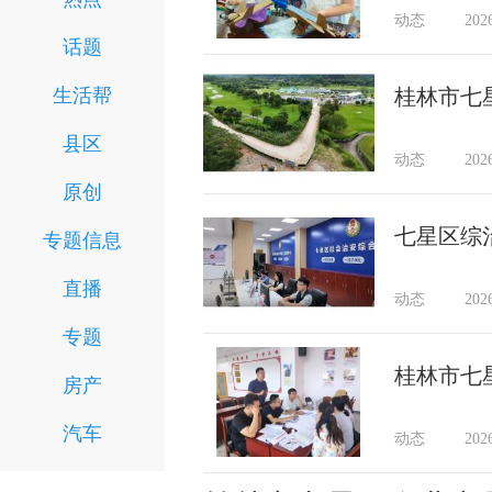
动态
202
话题
生活帮
桂林市七
县区
动态
202
原创
七星区综
专题信息
直播
动态
202
专题
桂林市七
房产
汽车
动态
202