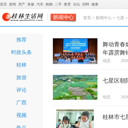
首页
|
新闻
|
房产
|
装修
|
汽车
|
购物
|
二手
|
教育
|
论坛
|
招聘
|
健康
首页
>
新闻中心
>
七星
推荐
舞动青春
时政头条
年霹雳舞
动态
202
桂林
旅游
七星区朝
评论
动态
202
广西
视频
桂林市七
热点