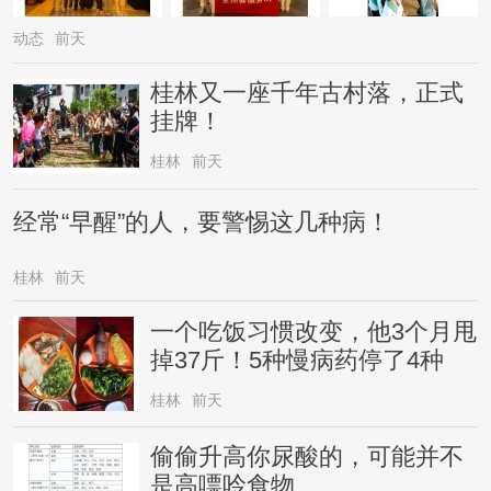
动态
前天
桂林又一座千年古村落，正式
挂牌！
桂林
前天
经常“早醒”的人，要警惕这几种病！
桂林
前天
一个吃饭习惯改变，他3个月甩
掉37斤！5种慢病药停了4种
桂林
前天
偷偷升高你尿酸的，可能并不
是高嘌呤食物