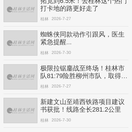
拓宽到6.5米！去桂林这个热门
打卡地的路更好走了
2026-7-27
桂林
蜘蛛侠同款动作引跟风，医生
紧急提醒...
2026-7-30
桂林
极限拉锯鏖战至终场！桂林市
队81:79险胜柳州市队，取得四
连胜
2026-7-27
桂林
新建文山至靖西铁路项目建议
书获批！线路全长281.2公里
2026-7-30
桂林