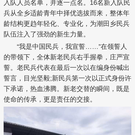
入队人员名单，并逐一点名。16名新入队民
兵从全乡适龄青年中择优选拔而来，整体年
龄结构更趋年轻化、专业化，为潮田乡民兵
队伍注入了强劲的新生力量。
“我是中国民兵，我宣誓……”在领誓人
的带领下，全体新老民兵右手握拳，庄严宣
誓。老民兵代表在最后一次以在编身份喊出
誓言，目光坚毅;新民兵第一次以正式身份许
下承诺，热血沸腾。新老交替的瞬间，既是
使命的传承，更是责任的交接。