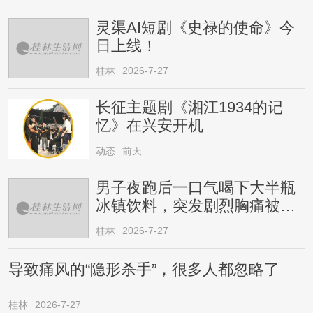
灵渠AI短剧《史禄的使命》今
日上线！
2026-7-27
桂林
长征主题剧《湘江1934的记
忆》在兴安开机
动态
前天
男子夜跑后一口气喝下大半瓶
冰镇饮料，突发剧烈胸痛被送
医！医生提醒→
2026-7-27
桂林
导致痛风的“隐形杀手”，很多人都忽略了
桂林
2026-7-27