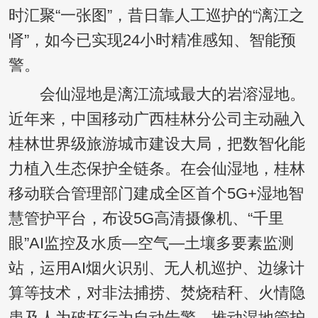
时汇聚“一张图”，昔日靠人工巡护的“漓江之
肾”，如今已实现24小时精准感知、智能预
警。
会仙湿地是漓江流域最大的岩溶湿地。
近年来，中国移动广西桂林分公司主动融入
桂林世界级旅游城市建设大局，把数智化能
力植入生态保护全链条。在会仙湿地，桂林
移动联合管理部门建成全区首个5G+湿地智
慧管护平台，布设5G高清摄像机、“千里
眼”AI监控及水质—空气—土壤多要素监测
站，运用AI烟火识别、无人机巡护、边缘计
算等技术，对非法捕捞、焚烧秸秆、火情隐