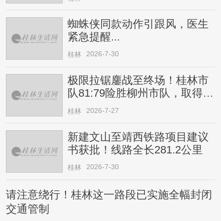
蜘蛛侠同款动作引跟风，医生
紧急提醒...
2026-7-30
桂林
极限拉锯鏖战至终场！桂林市
队81:79险胜柳州市队，取得四
连胜
2026-7-27
桂林
新建文山至靖西铁路项目建议
书获批！线路全长281.2公里
2026-7-30
桂林
请注意绕行！桂林这一路段已实施全幅封闭
交通管制