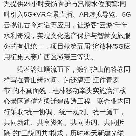
渠提供24小时安防看护与汛期水位预警;同
时引入5G+VR全景直播、AR虚拟导览、5G
云视讯古今对话等应用，让游客“云游”千年
水利奇观，实现文化遗产保护与智慧文旅服
务的有机统一，项目获第五届“绽放杯”5G应
用征集大赛广西区域赛三等奖。
沿着漓江顺流而下，数智护山的答卷同
样写在青山绿水间。为还漓江“江作青罗
带”的本真面貌，桂林移动牵头实施漓江核
心景区通信光缆迁建改造工程，联合业内同
行采取“统一协调、统一规划、统一施工，
共同新建、共享资源、共同协调、共同拆
除”的“三统四共”模式，历时90天新建光缆