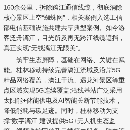
160余公里，拆除跨江通信线缆，彻底消除
核心景区上空“蜘蛛网”，相关案例入选工信
部电信基础设施共建共享典型案例。如今游
客泛舟漓江，目光所及再无跨江线缆遮挡，
真正实现“无线漓江无限美”。
筑牢生态屏障，基础在网络、关键在赋
能。桂林移动持续完善漓江流域及沿岸5G
精品网络覆盖，漓江干流、遇龙河景区等重
点区域实现5G连续覆盖;沿线基站广泛采用
太阳能+储能供电及AI智能关断节能技术，
降低能耗与碳足迹。同时，桂林移动为支
撑“数字漓江”建设提供5G+无人机生态监