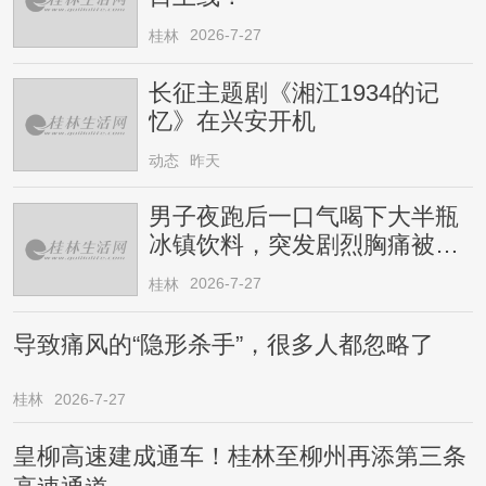
2026-7-27
桂林
长征主题剧《湘江1934的记
忆》在兴安开机
动态
昨天
男子夜跑后一口气喝下大半瓶
冰镇饮料，突发剧烈胸痛被送
医！医生提醒→
2026-7-27
桂林
导致痛风的“隐形杀手”，很多人都忽略了
桂林
2026-7-27
皇柳高速建成通车！桂林至柳州再添第三条