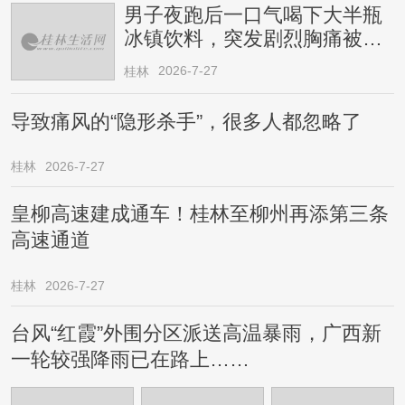
男子夜跑后一口气喝下大半瓶
冰镇饮料，突发剧烈胸痛被送
医！医生提醒→
2026-7-27
桂林
导致痛风的“隐形杀手”，很多人都忽略了
桂林
2026-7-27
皇柳高速建成通车！桂林至柳州再添第三条
高速通道
桂林
2026-7-27
台风“红霞”外围分区派送高温暴雨，广西新
一轮较强降雨已在路上……