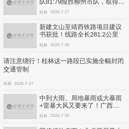
队81:79险胜柳州市队，取得四
连胜
2026-7-27
桂林
新建文山至靖西铁路项目建议
书获批！线路全长281.2公里
2026-7-30
桂林
请注意绕行！桂林这一路段已实施全幅封闭
交通管制
桂林
2026-7-27
中到大雨、局地暴雨或大暴雨
+雷暴大风又要来了！广西人
请注意
2026-7-30
桂林