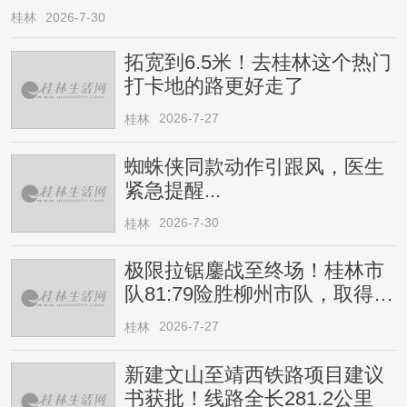
桂林
2026-7-30
拓宽到6.5米！去桂林这个热门
打卡地的路更好走了
2026-7-27
桂林
蜘蛛侠同款动作引跟风，医生
紧急提醒...
2026-7-30
桂林
极限拉锯鏖战至终场！桂林市
队81:79险胜柳州市队，取得四
连胜
2026-7-27
桂林
新建文山至靖西铁路项目建议
书获批！线路全长281.2公里