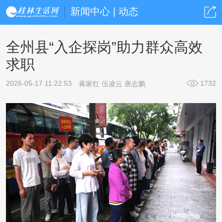
新闻中心 | 动态
全州县“入企探岗”助力群众高效
求职
2026-05-17 11:22:53
1732
蒋家红 伍凌云 唐志鹏