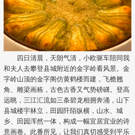
四日清晨，天朗气清，小欧驱车陪同我
和夫人去攀登县城附近的金字岭看风景。金
字岭山顶的金字阁仿黄鹤楼而建，飞檐翘
角、雕梁画栋，古色古香又气势磅礴。登高
远眺，三江汇流如三条碧龙相拥奔涌，山下
县城楼宇林立，田园阡陌纵横，山水、城
乡、田园浑然一体，构成一幅宜居宜业的诗
意画卷。此番所见，让我们真切感受到平乐