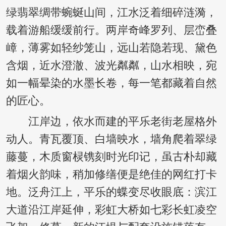
绿翡翠绸带蜿蜒山间，江水泛着细碎涟漪，
载着游船缓缓前行。两岸奇峰罗列、层峦叠
嶂，薄雾如轻纱笼山，远山若隐若现、黛色
含烟，近水澄澈、波光粼粼，山水相映，宛
如一幅晕染的水墨长卷，每一笔都藏着自然
的匠心。
江岸边，依水而建的平乐老街老屋格外
动人。青瓦覆顶、白墙映水，墙角爬着翠绿
藤蔓，木质窗棂镌刻时光印记，虽古朴却藏
着烟火韵味，稍加修缮便是绝佳的网红打卡
地。泛舟江上，平乐的蝶变尽收眼底：滨江
大道沿江岸延伸，彩虹大桥如七彩长虹凌空