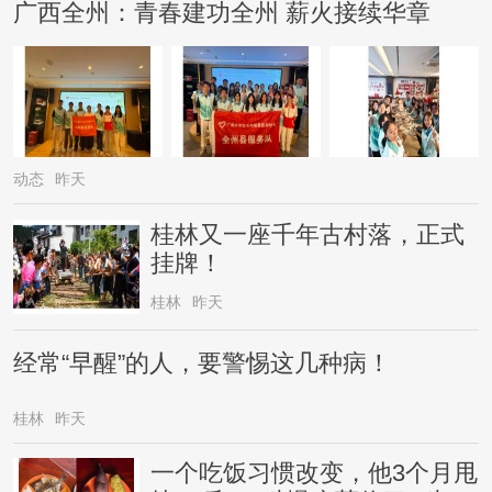
广西全州：青春建功全州 薪火接续华章
动态
昨天
桂林又一座千年古村落，正式
挂牌！
桂林
昨天
经常“早醒”的人，要警惕这几种病！
桂林
昨天
一个吃饭习惯改变，他3个月甩