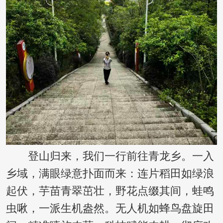
登山归来，我们一行前往青龙乡。一入
乡域，满眼绿意扑面而来：连片稻田如绿浪
起伏，芋苗青翠茁壮，野花点缀其间，蛙鸣
虫啾，一派生机盎然。无人机如蜂鸟盘旋田