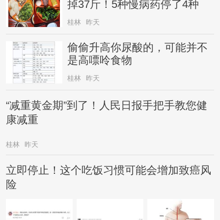
掉37斤！5种慢病药停了4种
桂林
昨天
偷偷升高你尿酸的，可能并不
是高嘌呤食物
桂林
昨天
“减重黄金期”到了！人民日报手把手教您健
康减重
桂林
昨天
立即停止！这个吃饭习惯可能会增加致癌风
险