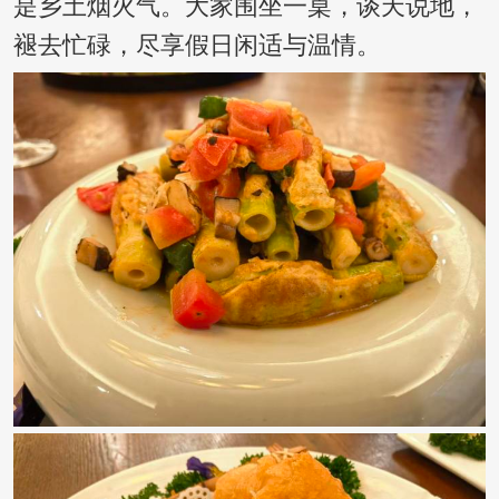
是乡土烟火气。大家围坐一桌，谈天说地，
褪去忙碌，尽享假日闲适与温情。