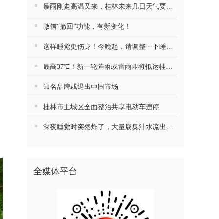
暴雨刚走高温又来，桂林未来几日天气要注意防火……
微信“撤回”功能，有新变化！
这样睡觉更伤身！今晚起，请调整一下睡觉习惯
最高37℃！新一轮阵雨或雷雨即将抵达桂林！
知名品牌或退出中国市场
桂林市主城区全面整治共享电动车违停
深夜睡觉时突然炸了，大量腐臭汁水流出……最近很多人跟风，第一批受害者已出现
全媒体平台