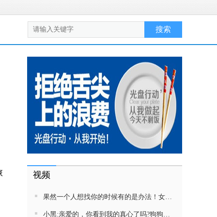
旅
视频
果然一个人想找你的时候有的是办法！女生吵架将男友拉黑，结果男友给家里狗打电话了！汪：吵死了，一会就去把号码注销
小黑:亲爱的，你看到我的真心了吗?狗狗雨中等好朋狗不愿离去，网友:确实搞笑，黄黄都有男朋友，你却没有