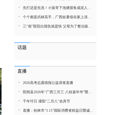
先打还是先洗！小孩哥下池塘摸鱼成泥人！网友：这才是童年该有的样子，好怀念
个个都是武林高手，广西娃暑假在家上演武侠片，80后90后:以前我们也这样玩
三“假”医院出报告就是快 父母为了整治孩子少吃零食想尽了办法 网友：“又有”笑死我了
话题
直播
2026高考志愿填报公益讲座直播
阳朔县2026年“广西三月三·八桂嘉年华”暨金龙巡游活动直播
千年圩日 灌阳“二月八”农具节
直播：桂林市“3.15”国际消费者权益日暨诚信教育主题活动网民面对面活动