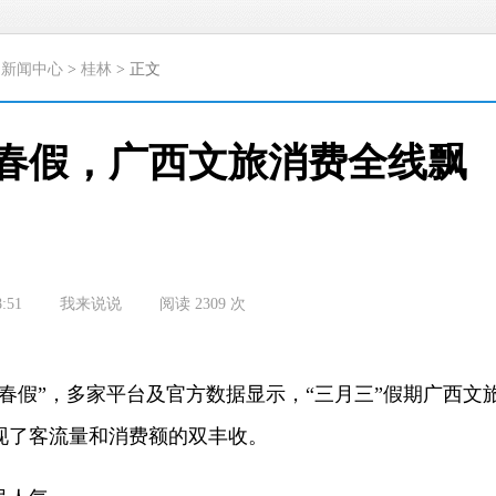
>
新闻中心
>
桂林
> 正文
逢春假，广西文旅消费全线飘
8:51
我来说说
阅读
2309
次
春假”，多家平台及官方数据显示，“三月三”假期广西文
现了客流量和消费额的双丰收。