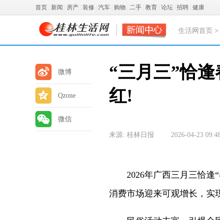
首页
|
新闻
|
房产
|
装修
|
汽车
|
购物
|
二手
|
教育
|
论坛
|
招聘
|
健康
生活网首页
“三月三”恰
微博
红!
Qzone
微信
来源: 桂林日报
2026-04-23 09:4
2026年广西三月三恰逢“
消费市场迎来可观增长，实