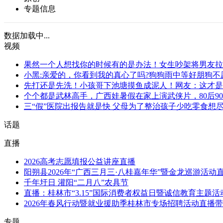
专题信息
数据加载中...
视频
果然一个人想找你的时候有的是办法！女生吵架将男友拉
小黑:亲爱的，你看到我的真心了吗?狗狗雨中等好朋狗不
先打还是先洗！小孩哥下池塘摸鱼成泥人！网友：这才是
个个都是武林高手，广西娃暑假在家上演武侠片，80后90
三“假”医院出报告就是快 父母为了整治孩子少吃零食想尽
话题
直播
2026高考志愿填报公益讲座直播
阳朔县2026年“广西三月三·八桂嘉年华”暨金龙巡游活动
千年圩日 灌阳“二月八”农具节
直播：桂林市“3.15”国际消费者权益日暨诚信教育主题
2026年春风行动暨就业援助季桂林市专场招聘活动直播
专题