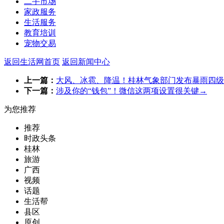
二手市场
家政服务
生活服务
教育培训
宠物交易
返回生活网首页
返回新闻中心
上一篇：
大风、冰雹、降温！桂林气象部门发布暴雨四级
下一篇：
涉及你的“钱包”！微信这两项设置很关键→
为您推荐
推荐
时政头条
桂林
旅游
广西
视频
话题
生活帮
县区
原创