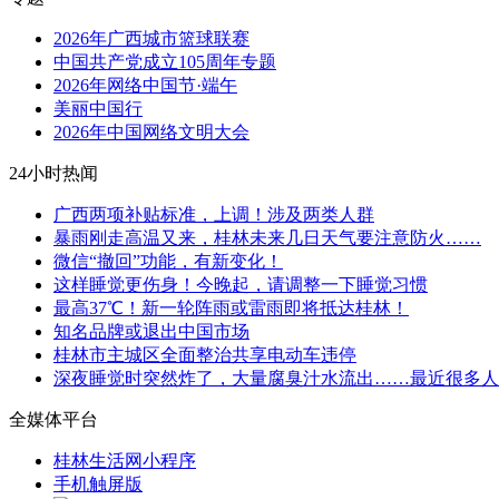
2026年广西城市篮球联赛
中国共产党成立105周年专题
2026年网络中国节·端午
美丽中国行
2026年中国网络文明大会
24小时热闻
广西两项补贴标准，上调！涉及两类人群
暴雨刚走高温又来，桂林未来几日天气要注意防火……
微信“撤回”功能，有新变化！
这样睡觉更伤身！今晚起，请调整一下睡觉习惯
最高37℃！新一轮阵雨或雷雨即将抵达桂林！
知名品牌或退出中国市场
桂林市主城区全面整治共享电动车违停
深夜睡觉时突然炸了，大量腐臭汁水流出……最近很多人
全媒体平台
桂林生活网小程序
手机触屏版