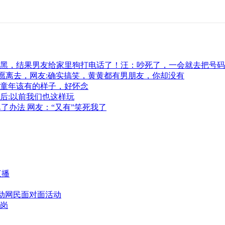
黑，结果男友给家里狗打电话了！汪：吵死了，一会就去把号码
愿离去，网友:确实搞笑，黄黄都有男朋友，你却没有
童年该有的样子，好怀念
后:以前我们也这样玩
了办法 网友：“又有”笑死我了
直播
活动网民面对面活动
带岗