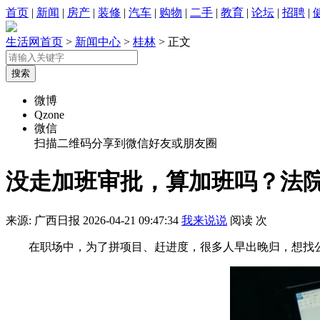
首页
|
新闻
|
房产
|
装修
|
汽车
|
购物
|
二手
|
教育
|
论坛
|
招聘
|
生活网首页
>
新闻中心
>
桂林
> 正文
微博
Qzone
微信
扫描二维码分享到微信好友或朋友圈
没走加班审批，算加班吗？法
来源: 广西日报
2026-04-21 09:47:34
我来说说
阅读
次
在职场中，为了拼项目、赶进度，很多人早出晚归，想找公司