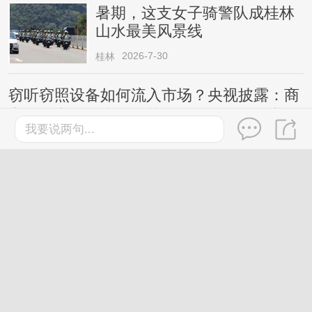
暑期，这支女子骑警队成桂林
山水最美风景线
2026-7-30
桂林
窃听窃照设备如何流入市场？央视披露：商
家在电商平台上更换关键词公然销售，宣
我要说两句...
称“工作时完全静默，无声无光无振动”等
桂林
2026-7-27
鸡蛋这样吃更有营养，还有利
于控制体重，今天起调整一下
→