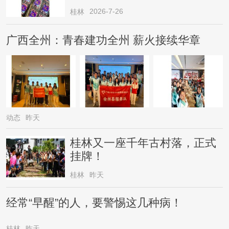
2026-7-26
桂林
广西全州：青春建功全州 薪火接续华章
动态
昨天
桂林又一座千年古村落，正式
挂牌！
桂林
昨天
经常“早醒”的人，要警惕这几种病！
桂林
昨天