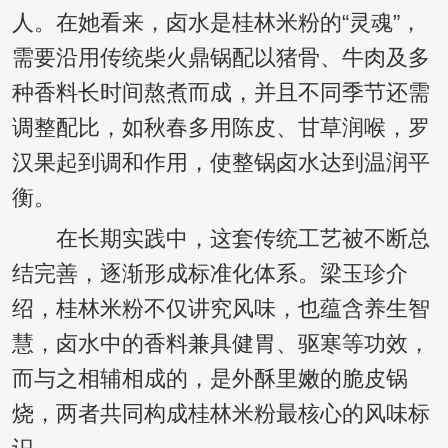
人。在她看来，卤水是桂林米粉的“灵魂”，
需要沿用传统柴火鼎锅配以猪骨、牛肉及多
种香料长时间熬煮而成，并且不同季节还需
调整配比，如秋春多用陈皮、甘草润喉，罗
汉果起到调和作用，使整锅卤水达到温润平
衡。
在长期实践中，这套传统工艺被不断总
结完善，逐渐形成标准化体系。梁玉珍介
绍，桂林米粉不仅讲究风味，也蕴含养生智
慧，卤水中的香料兼具健胃、驱寒等功效，
而与之相辅相成的，是外酥里嫩的脆皮锅
烧，两者共同构成桂林米粉最核心的风味标