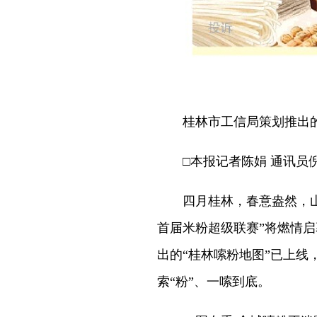
桂林市工信局策划推出的“
□本报记者陈娟 通讯员倪
四月桂林，春意盎然，山水如
首届米粉超级联赛”将燃情启
出的“桂林嗦粉地图”已上线
索“粉”、一嗦到底。