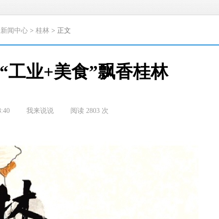
>
新闻中心
>
桂林
> 正文
“工业+美食”飘香桂林
8:40
我来说说
阅读
2803
次