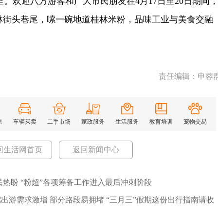
欢迎八方游客和广大市民朋友在4月17日至20日期间
桂林街头巷尾，嗦一碗地道桂林米粉，品味工业与美食交融
责任编辑：申蓉
售
车辆买卖
二手市场
家政服务
生活服务
教育培训
宠物交易
回生活网首页
返回新闻中心
民热盼 “粉超”各项筹备工作进入最后冲刺阶段
出游需求激增 部分路段易拥堵 “三月三”假期这份出行指南请收