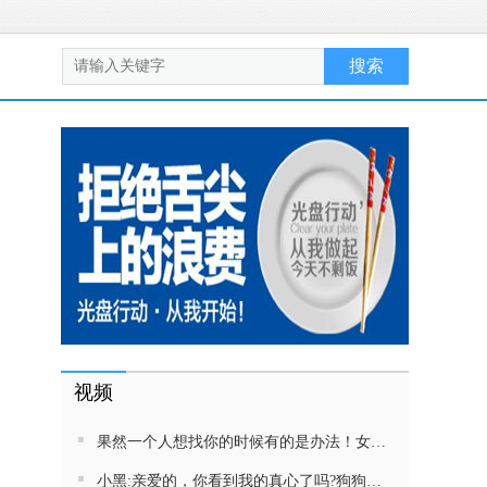
视频
果然一个人想找你的时候有的是办法！女生吵架将男友拉黑，结果男友给家里狗打电话了！汪：吵死了，一会就去把号码注销
小黑:亲爱的，你看到我的真心了吗?狗狗雨中等好朋狗不愿离去，网友:确实搞笑，黄黄都有男朋友，你却没有