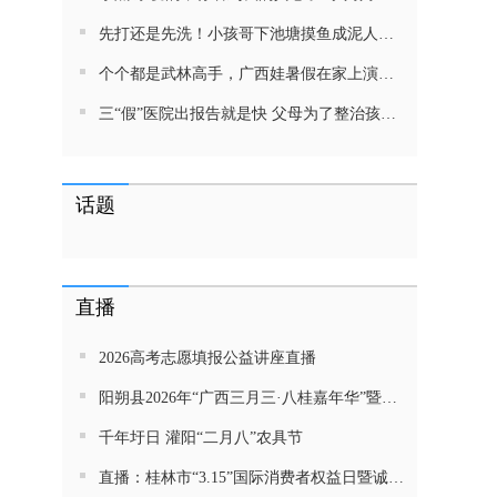
先打还是先洗！小孩哥下池塘摸鱼成泥人！网友：这才是童年该有的样子，好怀念
个个都是武林高手，广西娃暑假在家上演武侠片，80后90后:以前我们也这样玩
三“假”医院出报告就是快 父母为了整治孩子少吃零食想尽了办法 网友：“又有”笑死我了
话题
直播
2026高考志愿填报公益讲座直播
阳朔县2026年“广西三月三·八桂嘉年华”暨金龙巡游活动直播
千年圩日 灌阳“二月八”农具节
直播：桂林市“3.15”国际消费者权益日暨诚信教育主题活动网民面对面活动