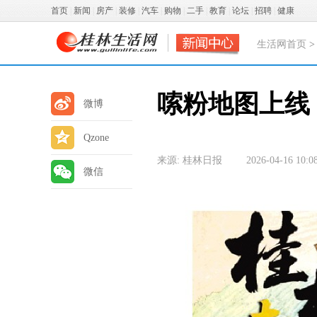
首页
|
新闻
|
房产
|
装修
|
汽车
|
购物
|
二手
|
教育
|
论坛
|
招聘
|
健康
生活网首页
嗦粉地图上线 
微博
Qzone
来源: 桂林日报
2026-04-16 10:0
微信