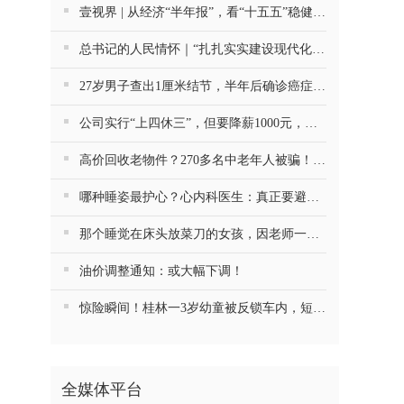
壹视界 | 从经济“半年报”，看“十五五”稳健开局
总书记的人民情怀｜“扎扎实实建设现代化产业体系”
27岁男子查出1厘米结节，半年后确诊癌症！这种病很会伪装
公司实行“上四休三”，但要降薪1000元，不接受只能辞职……你愿意吗？
高价回收老物件？270多名中老年人被骗！警方提醒
哪种睡姿最护心？心内科医生：真正要避开的是这一种
那个睡觉在床头放菜刀的女孩，因老师一句“跟我回家”改写了人生
油价调整通知：或大幅下调！
惊险瞬间！桂林一3岁幼童被反锁车内，短短数分钟险窒息…
全媒体平台