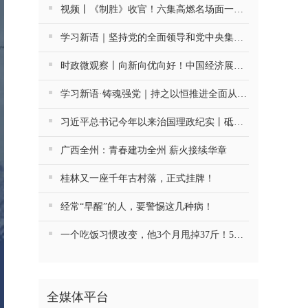
视频丨《制胜》收官！六集高燃名场面一次看够
学习新语｜坚持党的全面领导和党中央集中统一领导
时政微观察丨向新向优向好！中国经济展现强大韧性和活力
学习新语·铸魂强党｜持之以恒推进全面从严治党
习近平总书记今年以来治国理政纪实丨砥砺初心使命 把党建设得更加坚强有力
广西全州：青春建功全州 薪火接续华章
桂林又一座千年古村落，正式挂牌！
经常“早醒”的人，要警惕这几种病！
一个吃饭习惯改变，他3个月甩掉37斤！5种慢病药停了4种
全媒体平台