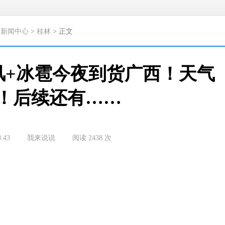
>
新闻中心
>
桂林
> 正文
风+冰雹今夜到货广西！天气
！后续还有……
8:43
我来说说
阅读
2438
次