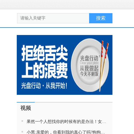
视频
果然一个人想找你的时候有的是办法！女生吵架将男友拉黑，结果男友给家里狗打电话了！汪：吵死了，一会就去把号码注销
小黑:亲爱的，你看到我的真心了吗?狗狗雨中等好朋狗不愿离去，网友:确实搞笑，黄黄都有男朋友，你却没有