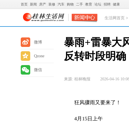
首页
|
新闻
|
房产
|
装修
|
汽车
|
购物
|
二手
|
教育
|
论坛
|
招聘
|
健康
生活网首页
暴雨+雷暴大
微博
反转时段明确
Qzone
微信
来源: 桂林晚报
2026-04-16 10:0
狂风骤雨又要来了！
4月15日上午