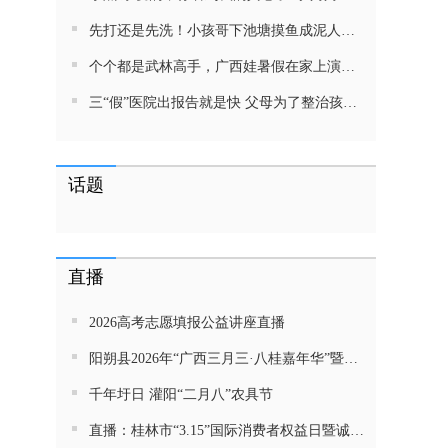
先打还是先洗！小孩哥下池塘摸鱼成泥人！网友：这才是童年该有的样子，好怀念
个个都是武林高手，广西娃暑假在家上演武侠片，80后90后:以前我们也这样玩
三“假”医院出报告就是快 父母为了整治孩子少吃零食想尽了办法 网友：“又有”笑死我了
话题
直播
2026高考志愿填报公益讲座直播
阳朔县2026年“广西三月三·八桂嘉年华”暨金龙巡游活动直播
千年圩日 灌阳“二月八”农具节
直播：桂林市“3.15”国际消费者权益日暨诚信教育主题活动网民面对面活动