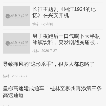
长征主题剧《湘江1934的记
忆》在兴安开机
动态
5小时前
男子夜跑后一口气喝下大半瓶
冰镇饮料，突发剧烈胸痛被送
医！医生提醒→
2026-7-27
桂林
导致痛风的“隐形杀手”，很多人都忽略了
桂林
2026-7-27
皇柳高速建成通车！桂林至柳州再添第三条
高速通道