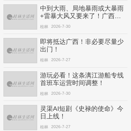
中到大雨、局地暴雨或大暴雨
+雷暴大风又要来了！广西人
请注意
2026-7-30
桂林
即将抵达广西！非必要尽量少
出门！
2026-7-27
桂林
游玩必看！这条漓江游船专线
首班车运营时间调整！
2026-7-30
桂林
灵渠AI短剧《史禄的使命》今
日上线！
2026-7-27
桂林