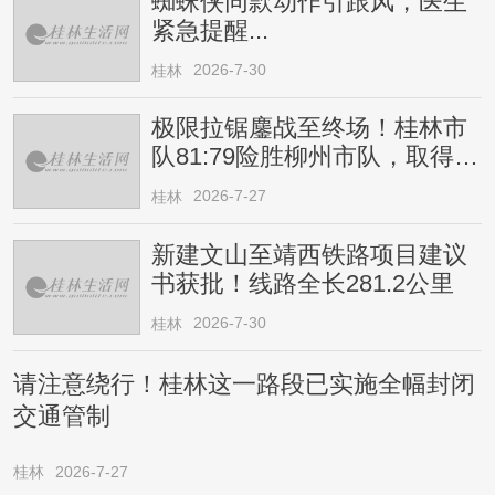
蜘蛛侠同款动作引跟风，医生
紧急提醒...
2026-7-30
桂林
极限拉锯鏖战至终场！桂林市
队81:79险胜柳州市队，取得四
连胜
2026-7-27
桂林
新建文山至靖西铁路项目建议
书获批！线路全长281.2公里
2026-7-30
桂林
请注意绕行！桂林这一路段已实施全幅封闭
交通管制
桂林
2026-7-27