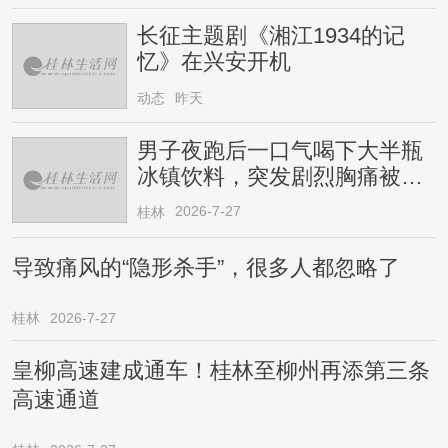
长征主题剧《湘江1934的记
忆》在兴安开机
动态
昨天
男子夜跑后一口气喝下大半瓶
冰镇饮料，突发剧烈胸痛被送
医！医生提醒→
2026-7-27
桂林
导致痛风的“隐形杀手”，很多人都忽略了
桂林
2026-7-27
皇柳高速建成通车！桂林至柳州再添第三条
高速通道