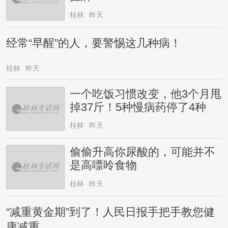
桂林
昨天
经常“早醒”的人，要警惕这几种病！
桂林
昨天
一个吃饭习惯改变，他3个月甩
掉37斤！5种慢病药停了4种
桂林
昨天
偷偷升高你尿酸的，可能并不
是高嘌呤食物
桂林
昨天
“减重黄金期”到了！人民日报手把手教您健
康减重