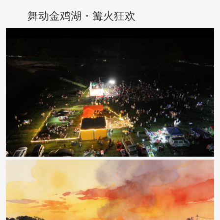
舞动金鸡湖・篝火狂欢