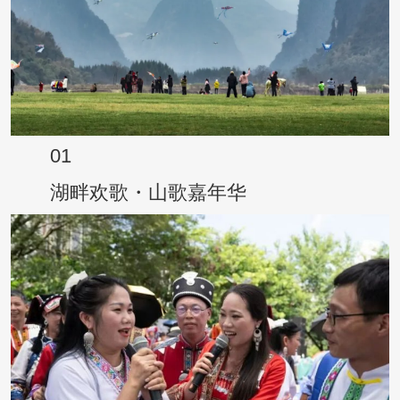
01
湖畔欢歌・山歌嘉年华