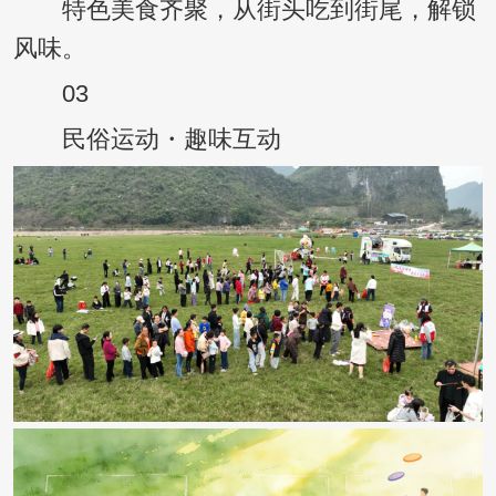
特色美食齐聚，从街头吃到街尾，解锁
风味。
03
民俗运动・趣味互动