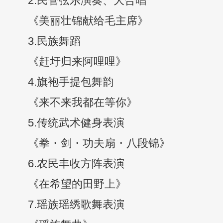
2.民管弦乐演奏、大合唱
《美丽壮锦献给毛主席》
3.民族舞蹈
《赶圩归来阿哩哩》
4.旗袍手提包舞韵
《来不来我都在等你》
5.传统武术健身表演
《拳・剑・功夫扇・八段锦》
6.农民丰收方阵表演
《在希望的田野上》
7.瑶族瑶绣歌舞表演