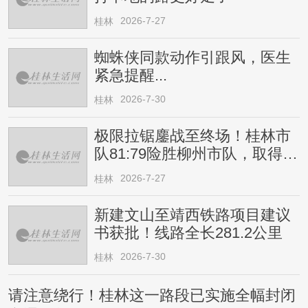
2026-7-27
桂林
蜘蛛侠同款动作引跟风，医生
紧急提醒...
2026-7-30
桂林
极限拉锯鏖战至终场！桂林市
队81:79险胜柳州市队，取得四
连胜
2026-7-27
桂林
新建文山至靖西铁路项目建议
书获批！线路全长281.2公里
2026-7-30
桂林
请注意绕行！桂林这一路段已实施全幅封闭