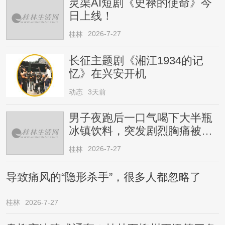
灵渠AI短剧《史禄的使命》今
日上线！
2026-7-27
桂林
长征主题剧《湘江1934的记
忆》在兴安开机
动态
3天前
男子夜跑后一口气喝下大半瓶
冰镇饮料，突发剧烈胸痛被送
医！医生提醒→
2026-7-27
桂林
导致痛风的“隐形杀手”，很多人都忽略了
桂林
2026-7-27