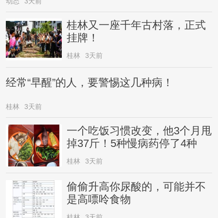
动态
3天前
桂林又一座千年古村落，正式
挂牌！
桂林
3天前
经常“早醒”的人，要警惕这几种病！
桂林
3天前
一个吃饭习惯改变，他3个月甩
掉37斤！5种慢病药停了4种
桂林
3天前
偷偷升高你尿酸的，可能并不
是高嘌呤食物
桂林
3天前