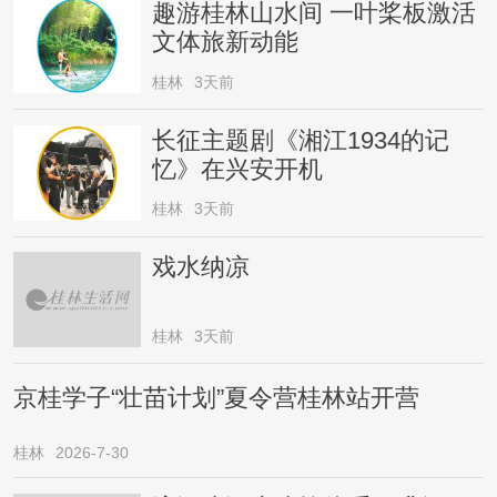
趣游桂林山水间 一叶桨板激活
文体旅新动能
桂林
3天前
长征主题剧《湘江1934的记
忆》在兴安开机
桂林
3天前
戏水纳凉
桂林
3天前
京桂学子“壮苗计划”夏令营桂林站开营
桂林
2026-7-30