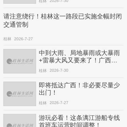
2026-7-30
桂林
请注意绕行！桂林这一路段已实施全幅封闭
交通管制
桂林
2026-7-27
中到大雨、局地暴雨或大暴雨
+雷暴大风又要来了！广西人
请注意
2026-7-30
桂林
即将抵达广西！非必要尽量少
出门！
2026-7-27
桂林
游玩必看！这条漓江游船专线
首班车运营时间调整！