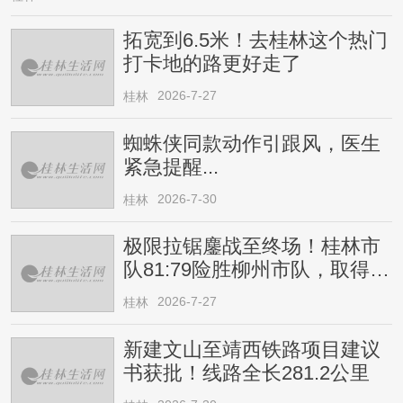
拓宽到6.5米！去桂林这个热门
打卡地的路更好走了
2026-7-27
桂林
蜘蛛侠同款动作引跟风，医生
紧急提醒...
2026-7-30
桂林
极限拉锯鏖战至终场！桂林市
队81:79险胜柳州市队，取得四
连胜
2026-7-27
桂林
新建文山至靖西铁路项目建议
书获批！线路全长281.2公里