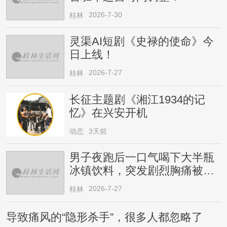
2026-7-30
桂林
灵渠AI短剧《史禄的使命》今
日上线！
2026-7-27
桂林
长征主题剧《湘江1934的记
忆》在兴安开机
动态
3天前
男子夜跑后一口气喝下大半瓶
冰镇饮料，突发剧烈胸痛被送
医！医生提醒→
2026-7-27
桂林
导致痛风的“隐形杀手”，很多人都忽略了