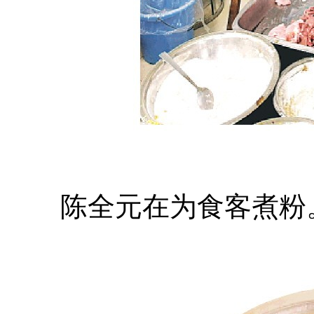
陈全元在为食客煮粉