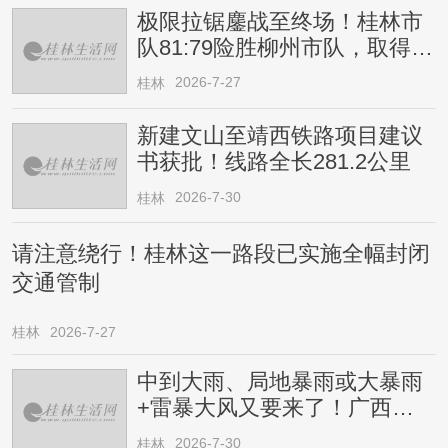
极限拉锯鏖战至终场！桂林市
队81:79险胜柳州市队，取得四
连胜
2026-7-27
桂林
新建文山至靖西铁路项目建议
书获批！线路全长281.2公里
2026-7-30
桂林
请注意绕行！桂林这一路段已实施全幅封闭
交通管制
桂林
2026-7-27
中到大雨、局地暴雨或大暴雨
+雷暴大风又要来了！广西人
请注意
2026-7-30
桂林