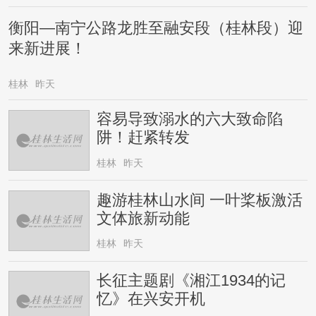
衡阳—南宁公路龙胜至融安段（桂林段）迎
来新进展！
桂林
昨天
容易导致溺水的六大致命陷
阱！赶紧转发
桂林
昨天
趣游桂林山水间 一叶桨板激活
文体旅新动能
桂林
昨天
长征主题剧《湘江1934的记
忆》在兴安开机