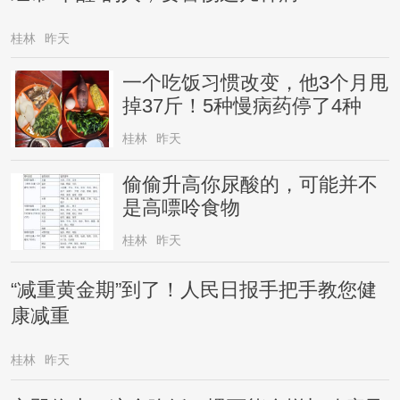
桂林
昨天
一个吃饭习惯改变，他3个月甩
掉37斤！5种慢病药停了4种
桂林
昨天
偷偷升高你尿酸的，可能并不
是高嘌呤食物
桂林
昨天
“减重黄金期”到了！人民日报手把手教您健
康减重
桂林
昨天