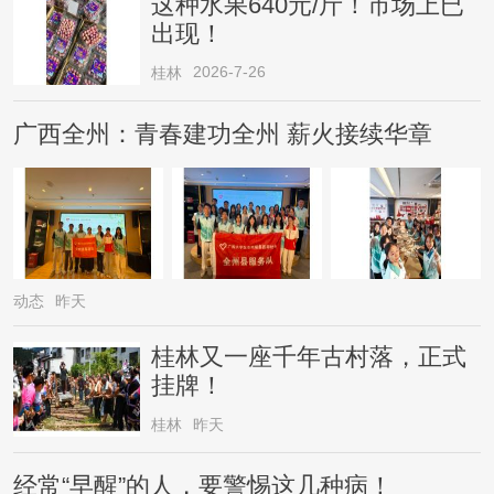
这种水果640元/斤！市场上已
出现！
2026-7-26
桂林
广西全州：青春建功全州 薪火接续华章
动态
昨天
桂林又一座千年古村落，正式
挂牌！
桂林
昨天
经常“早醒”的人，要警惕这几种病！