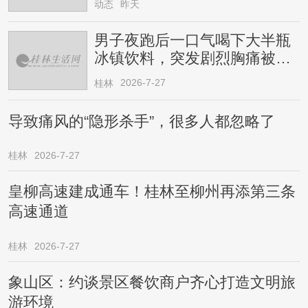
动态
昨天
男子夜跑后一口气喝下大半瓶
冰镇饮料，突发剧烈胸痛被送
医！医生提醒→
2026-7-27
桂林
导致痛风的“隐形杀手”，很多人都忽略了
桂林
2026-7-27
皇柳高速建成通车！桂林至柳州再添第三条
高速通道
桂林
2026-7-27
象山区：约谈景区餐饮商户齐心打造文明旅
游环境