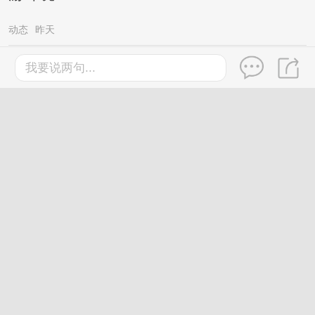
动态
昨天
台风“红霞”外围分区派送高温暴雨，广西新
我要说两句...
一轮较强降雨已在路上……
桂林
2026-7-27
微信新功能来了!