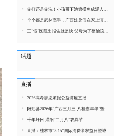
先打还是先洗！小孩哥下池塘摸鱼成泥人！网友：这才是童年该有的样子，好怀念
个个都是武林高手，广西娃暑假在家上演武侠片，80后90后:以前我们也这样玩
三“假”医院出报告就是快 父母为了整治孩子少吃零食想尽了办法 网友：“又有”笑死我了
话题
直播
2026高考志愿填报公益讲座直播
阳朔县2026年“广西三月三·八桂嘉年华”暨金龙巡游活动直播
千年圩日 灌阳“二月八”农具节
直播：桂林市“3.15”国际消费者权益日暨诚信教育主题活动网民面对面活动