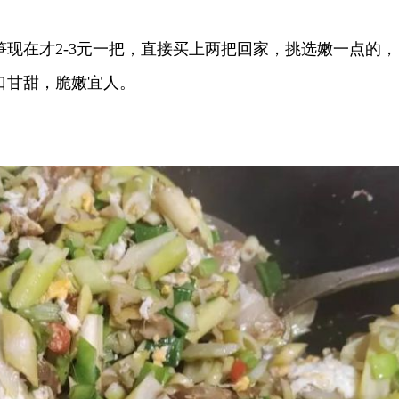
在才2-3元一把，直接买上两把回家，挑选嫩一点的，
口甘甜，脆嫩宜人。