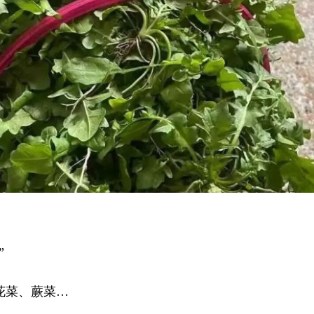
”
菜、蕨菜…