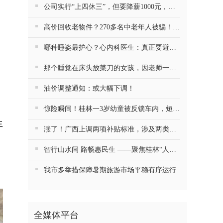
公司实行“上四休三”，但要降薪1000元，不接受只能辞职……你愿意吗？
高价回收老物件？270多名中老年人被骗！警方提醒
哪种睡姿最护心？心内科医生：真正要避开的是这一种
那个睡觉在床头放菜刀的女孩，因老师一句“跟我回家”改写了人生
油价调整通知：或大幅下调！
惊险瞬间！桂林一3岁幼童被反锁车内，短短数分钟险窒息…
生
涨了！广西上调两项补贴标准，涉及两类人群
智行山水间 路畅惠民生 ——聚焦桂林“人工智能+交通运输”的探索与实践
我市多举措保障暑期旅游市场平稳有序运行
全媒体平台