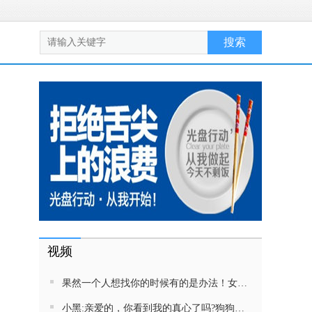
视频
果然一个人想找你的时候有的是办法！女生吵架将男友拉黑，结果男友给家里狗打电话了！汪：吵死了，一会就去把号码注销
小黑:亲爱的，你看到我的真心了吗?狗狗雨中等好朋狗不愿离去，网友:确实搞笑，黄黄都有男朋友，你却没有