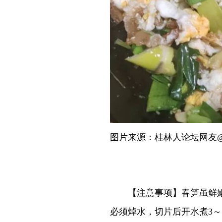
图片来源：桂林人论坛网友@m
【注意事项】春笋虽鲜嫩好
必须焯水，切片后开水煮3