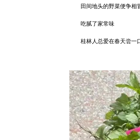
田间地头的野菜便争相
吃腻了家常味
桂林人总爱在春天尝一口