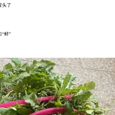
冒头了
“鲜”