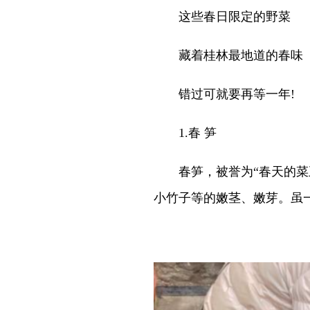
这些春日限定的野菜
藏着桂林最地道的春味
错过可就要再等一年!
1.春 笋
春笋，被誉为“春天的菜王
小竹子等的嫩茎、嫩芽。虽