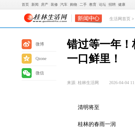
首页
|
新闻
|
房产
|
装修
|
汽车
|
购物
|
二手
|
教育
|
论坛
|
招聘
|
健康
生活网首页
错过等一年！
微博
一口鲜里！
Qzone
微信
来源: 桂林生活网
2026-04-04 11
清明将至
桂林的春雨一润