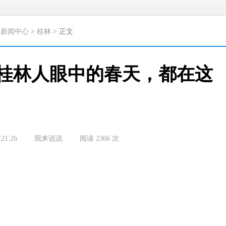
>
新闻中心
>
桂林
> 正文
桂林人眼中的春天，都在这
:21:26
我来说说
阅读
2366
次