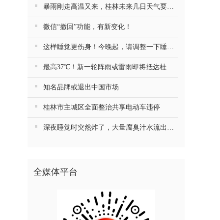
暴雨刚走高温又来，桂林未来几日天气要注意防火……
微信“撤回”功能，有新变化！
这样睡觉更伤身！今晚起，请调整一下睡觉习惯
最高37℃！新一轮阵雨或雷雨即将抵达桂林！
知名品牌或退出中国市场
桂林市主城区全面整治共享电动车违停
深夜睡觉时突然炸了，大量腐臭汁水流出……最近很多人跟风，第一批受害者已出现
全媒体平台