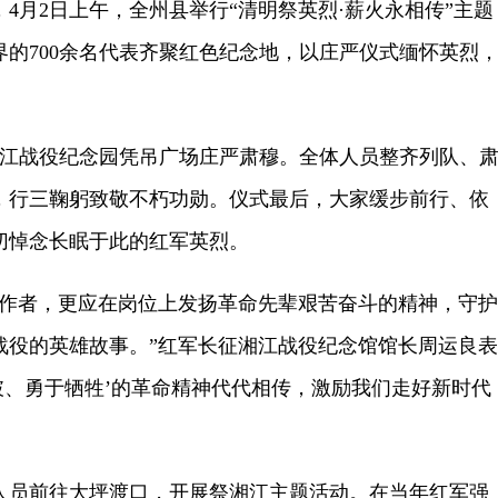
4月2日上午，全州县举行“清明祭英烈·薪火永相传”主题
的700余名代表齐聚红色纪念地，以庄严仪式缅怀英烈
战役纪念园凭吊广场庄严肃穆。全体人员整齐列队、
，行三鞠躬致敬不朽功勋。仪式最后，大家缓步前行、依
切悼念长眠于此的红军英烈。
者，更应在岗位上发扬革命先辈艰苦奋斗的精神，守护
战役的英雄故事。”红军长征湘江战役纪念馆馆长周运良表
破、勇于牺牲’的革命精神代代相传，激励我们走好新时代
员前往大坪渡口，开展祭湘江主题活动。在当年红军强