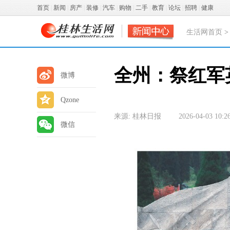
首页
|
新闻
|
房产
|
装修
|
汽车
|
购物
|
二手
|
教育
|
论坛
|
招聘
|
健康
生活网首页
全州：祭红军
微博
Qzone
来源: 桂林日报
2026-04-03 10:2
微信