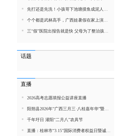
先打还是先洗！小孩哥下池塘摸鱼成泥人！网友：这才是童年该有的样子，好怀念
个个都是武林高手，广西娃暑假在家上演武侠片，80后90后:以前我们也这样玩
三“假”医院出报告就是快 父母为了整治孩子少吃零食想尽了办法 网友：“又有”笑死我了
话题
直播
2026高考志愿填报公益讲座直播
阳朔县2026年“广西三月三·八桂嘉年华”暨金龙巡游活动直播
千年圩日 灌阳“二月八”农具节
直播：桂林市“3.15”国际消费者权益日暨诚信教育主题活动网民面对面活动