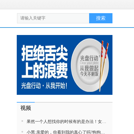
视频
果然一个人想找你的时候有的是办法！女生吵架将男友拉黑，结果男友给家里狗打电话了！汪：吵死了，一会就去把号码注销
小黑:亲爱的，你看到我的真心了吗?狗狗雨中等好朋狗不愿离去，网友:确实搞笑，黄黄都有男朋友，你却没有