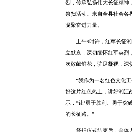
烈，传承弘扬伟大长征精神，
祭扫活动。来自全县社会各界
凝聚奋进力量。
上午9时许，红军长征湘江
立默哀，深切缅怀红军英烈
次敬献鲜花，驻足凝视，深
“我作为一名红色文化工作
好这片红色热土，讲好湘江
示，“让‘勇于胜利、勇于突
的长征路。”
祭扫仪式结束后，全体人