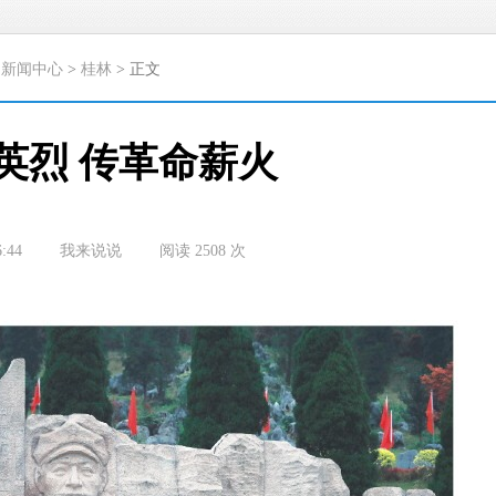
>
新闻中心
>
桂林
> 正文
英烈 传革命薪火
6:44
我来说说
阅读
2508
次