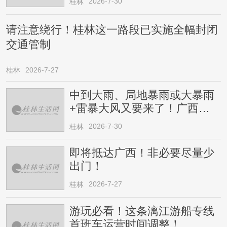
2026-7-30
桂林
请注意绕行！桂林这一路段已实施全幅封闭
交通管制
桂林
2026-7-27
中到大雨、局地暴雨或大暴雨
+雷暴大风又要来了！广西人
请注意
2026-7-30
桂林
即将抵达广西！非必要尽量少
出门！
2026-7-27
桂林
游玩必看！这条漓江游船专线
首班车运营时间调整！