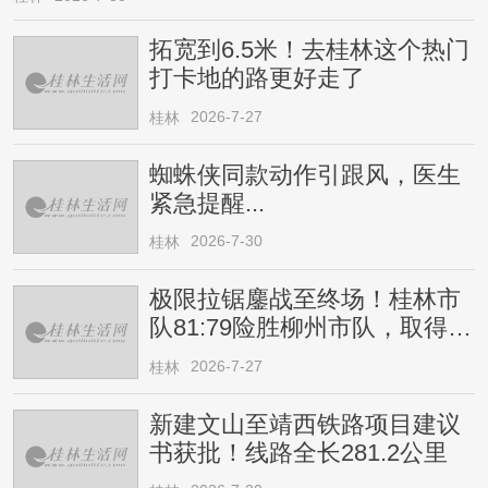
拓宽到6.5米！去桂林这个热门
打卡地的路更好走了
2026-7-27
桂林
蜘蛛侠同款动作引跟风，医生
紧急提醒...
2026-7-30
桂林
极限拉锯鏖战至终场！桂林市
队81:79险胜柳州市队，取得四
连胜
2026-7-27
桂林
新建文山至靖西铁路项目建议
书获批！线路全长281.2公里