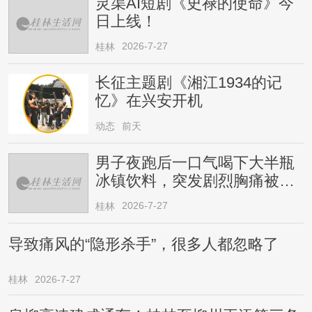
灵渠AI短剧《史禄的使命》今
日上线！
2026-7-27
桂林
长征主题剧《湘江1934的记
忆》在兴安开机
动态
前天
男子夜跑后一口气喝下大半瓶
冰镇饮料，突发剧烈胸痛被送
医！医生提醒→
2026-7-27
桂林
导致痛风的“隐形杀手”，很多人都忽略了
桂林
2026-7-27