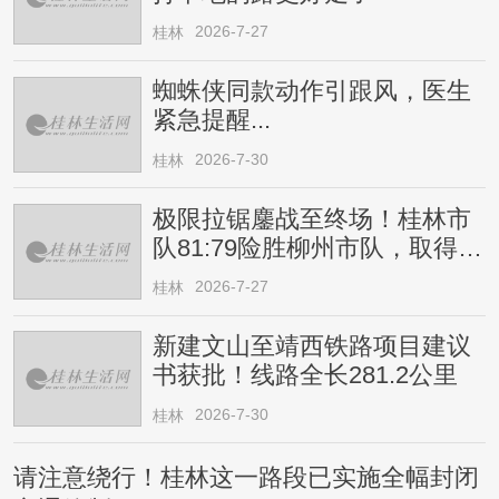
2026-7-27
桂林
蜘蛛侠同款动作引跟风，医生
紧急提醒...
2026-7-30
桂林
极限拉锯鏖战至终场！桂林市
队81:79险胜柳州市队，取得四
连胜
2026-7-27
桂林
新建文山至靖西铁路项目建议
书获批！线路全长281.2公里
2026-7-30
桂林
请注意绕行！桂林这一路段已实施全幅封闭