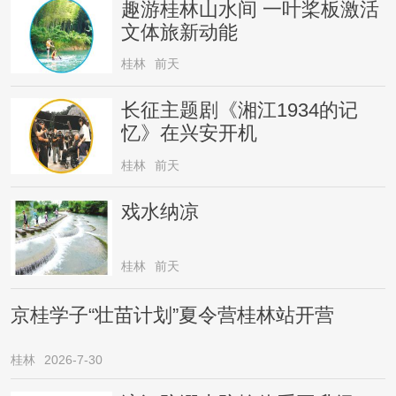
趣游桂林山水间 一叶桨板激活
文体旅新动能
桂林
前天
长征主题剧《湘江1934的记
忆》在兴安开机
桂林
前天
戏水纳凉
桂林
前天
京桂学子“壮苗计划”夏令营桂林站开营
桂林
2026-7-30