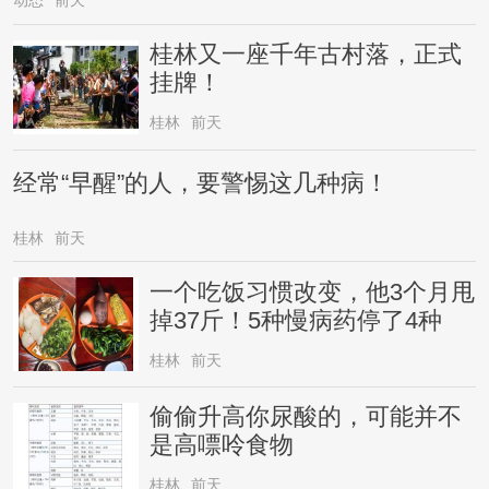
动态
前天
桂林又一座千年古村落，正式
挂牌！
桂林
前天
经常“早醒”的人，要警惕这几种病！
桂林
前天
一个吃饭习惯改变，他3个月甩
掉37斤！5种慢病药停了4种
桂林
前天
偷偷升高你尿酸的，可能并不
是高嘌呤食物
桂林
前天