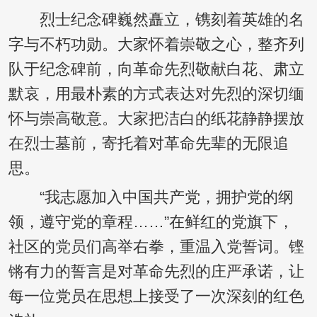
烈士纪念碑巍然矗立，镌刻着英雄的名
字与不朽功勋。大家怀着崇敬之心，整齐列
队于纪念碑前，向革命先烈敬献白花、肃立
默哀，用最朴素的方式表达对先烈的深切缅
怀与崇高敬意。大家把洁白的纸花静静摆放
在烈士墓前，寄托着对革命先辈的无限追
思。
“我志愿加入中国共产党，拥护党的纲
领，遵守党的章程……”在鲜红的党旗下，
社区的党员们高举右拳，重温入党誓词。铿
锵有力的誓言是对革命先烈的庄严承诺，让
每一位党员在思想上接受了一次深刻的红色