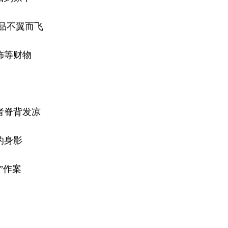
品不翼而飞
饰等财物
脊背发凉
的身影
”作案