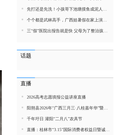
先打还是先洗！小孩哥下池塘摸鱼成泥人！网友：这才是童年该有的样子，好怀念
个个都是武林高手，广西娃暑假在家上演武侠片，80后90后:以前我们也这样玩
三“假”医院出报告就是快 父母为了整治孩子少吃零食想尽了办法 网友：“又有”笑死我了
话题
直播
2026高考志愿填报公益讲座直播
阳朔县2026年“广西三月三·八桂嘉年华”暨金龙巡游活动直播
千年圩日 灌阳“二月八”农具节
直播：桂林市“3.15”国际消费者权益日暨诚信教育主题活动网民面对面活动