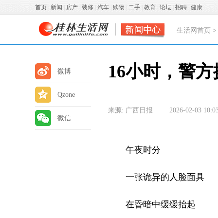
首页
|
新闻
|
房产
|
装修
|
汽车
|
购物
|
二手
|
教育
|
论坛
|
招聘
|
健康
生活网首页
16小时，警方
微博
Qzone
来源: 广西日报
2026-02-03 10:0
微信
午夜时分
一张诡异的人脸面具
在昏暗中缓缓抬起