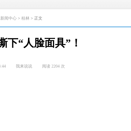
>
新闻中心
>
桂林
> 正文
撕下“人脸面具”！
3:44
我来说说
阅读
2204
次