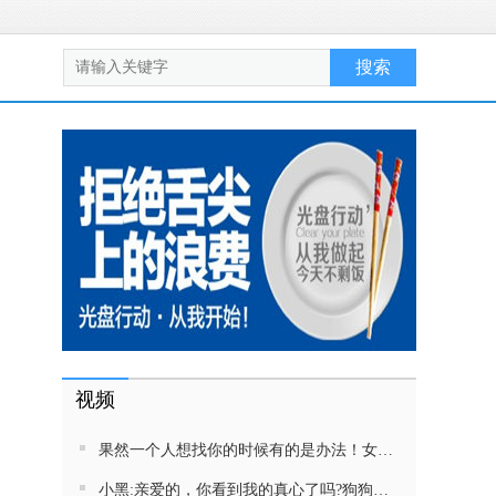
视频
果然一个人想找你的时候有的是办法！女生吵架将男友拉黑，结果男友给家里狗打电话了！汪：吵死了，一会就去把号码注销
小黑:亲爱的，你看到我的真心了吗?狗狗雨中等好朋狗不愿离去，网友:确实搞笑，黄黄都有男朋友，你却没有