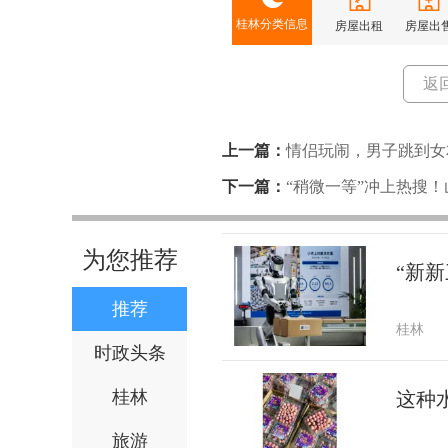
桂林分类信息
房屋出租
房屋出
返
上一篇：
情侣玩闹，男子跳到女
20万元，案情曝光
下一篇：
“稍微一等”冲上热搜
为您推荐
“新新
推荐
桂林
时政头条
桂林
这种
旅游