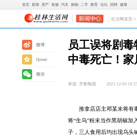
首页
|
新闻
|
房产
|
装修
|
汽车
|
购物
|
二手
|
教育
|
论坛
|
招聘
|
健康
生活网首页
员工误将剧毒
微博
中毒死亡！家
Qzone
微信
来源: 齐鲁晚报
2025-12-03 10:2
推拿店店主邓某未将有毒药
将“生乌”粉末当作黑胡椒
子，三人食用后均出现乌头