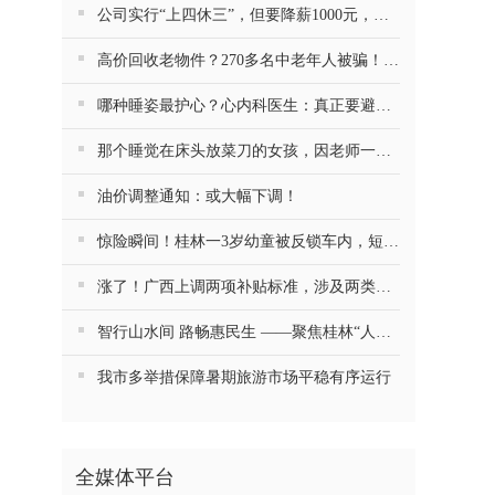
公司实行“上四休三”，但要降薪1000元，不接受只能辞职……你愿意吗？
高价回收老物件？270多名中老年人被骗！警方提醒
哪种睡姿最护心？心内科医生：真正要避开的是这一种
那个睡觉在床头放菜刀的女孩，因老师一句“跟我回家”改写了人生
油价调整通知：或大幅下调！
惊险瞬间！桂林一3岁幼童被反锁车内，短短数分钟险窒息…
涨了！广西上调两项补贴标准，涉及两类人群
智行山水间 路畅惠民生 ——聚焦桂林“人工智能+交通运输”的探索与实践
我市多举措保障暑期旅游市场平稳有序运行
全媒体平台