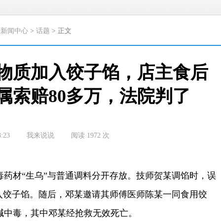
>
新闻中心
>
话题
> 正文
物质加入饺子馅，店主食后
属索赔80多万，法院判了
3:23
我来说说
阅读
1972
次
材“生乌”与普通调料分开存放。技师贺某调馅时，误
加入饺子馅。随后，邓某邀请其师傅医师陈某一同食用饺
碱中毒，其中邓某经抢救无效死亡。