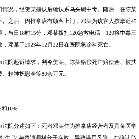
情况，经贺某指认后确认系乌头碱中毒。随后，在陈某
下。之后，因推拿店有顾客上门，邓某为该客人按摩近45
当日18时15分，邓某拨打120急救电话，120将中毒三
邓某于2023年12月22日在医院急诊科死亡。
法院起诉请求，判令贺某、陈某赔偿死亡赔偿金、被扶
、精神抚慰金等80余万元。
和10%
法院分述如下：死者邓某作为推拿店经营者及具备医学
材“生乌”与普通调料分开存放，导致误用风险；在确认乌