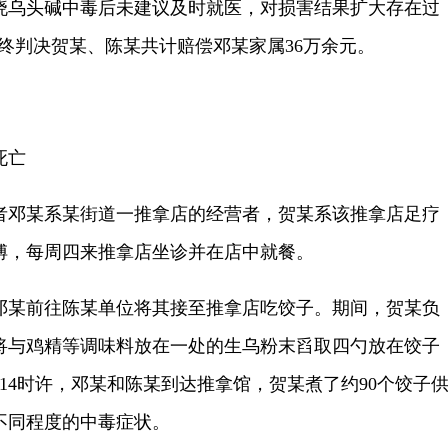
晓乌头碱中毒后未建议及时就医，对损害结果扩大存在过
审最终判决贺某、陈某共计赔偿邓某家属36万余元。
死亡
邓某系某街道一推拿店的经营者，贺某系该推拿店足疗
傅，每周四来推拿店坐诊并在店中就餐。
，邓某前往陈某单位将其接至推拿店吃饺子。期间，贺某负
将与鸡精等调味料放在一处的生乌粉末舀取四勺放在饺子
。14时许，邓某和陈某到达推拿馆，贺某煮了约90个饺子
不同程度的中毒症状。