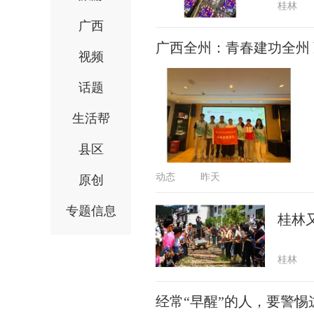
桂林
广西
广西全州：青春建功全州
视频
话题
生活帮
县区
动态
昨天
原创
专题信息
桂林
桂林
经常“早醒”的人，要警惕