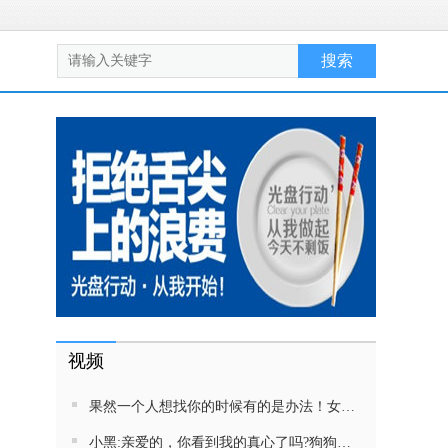
视频
果然一个人想找你的时候有的是办法！女生吵架将男友拉黑，结果男友给家里狗打电话了！汪：吵死了，一会就去把号码注销
小黑:亲爱的，你看到我的真心了吗?狗狗雨中等好朋狗不愿离去，网友:确实搞笑，黄黄都有男朋友，你却没有