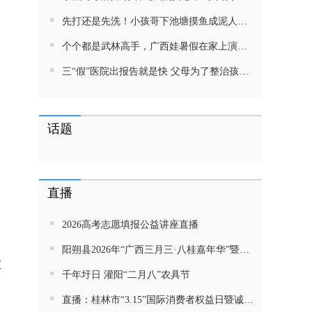
先打还是先洗！小孩哥下池塘摸鱼成泥人！网友：这才是童年该有的样子，好怀念
个个都是武林高手，广西娃暑假在家上演武侠片，80后90后:以前我们也这样玩
三“假”医院出报告就是快 父母为了整治孩子少吃零食想尽了办法 网友：“又有”笑死我了
话题
直播
2026高考志愿填报公益讲座直播
阳朔县2026年“广西三月三·八桂嘉年华”暨金龙巡游活动直播
末
千年圩日 灌阳“二月八”农具节
直播：桂林市“3.15”国际消费者权益日暨诚信教育主题活动网民面对面活动