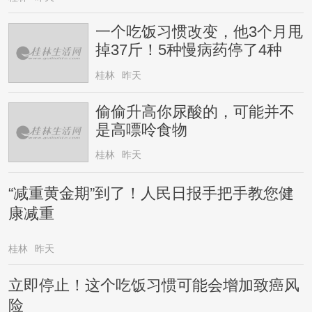
一个吃饭习惯改变，他3个月甩
掉37斤！5种慢病药停了4种
桂林
昨天
偷偷升高你尿酸的，可能并不
是高嘌呤食物
桂林
昨天
“减重黄金期”到了！人民日报手把手教您健
康减重
桂林
昨天
立即停止！这个吃饭习惯可能会增加致癌风
险