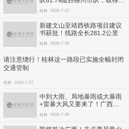
队81:79险胜柳州市队，取得四
连胜
2026-7-27
桂林
新建文山至靖西铁路项目建议
书获批！线路全长281.2公里
2026-7-30
桂林
请注意绕行！桂林这一路段已实施全幅封闭
交通管制
桂林
2026-7-27
中到大雨、局地暴雨或大暴雨
+雷暴大风又要来了！广西人
请注意
2026-7-30
桂林