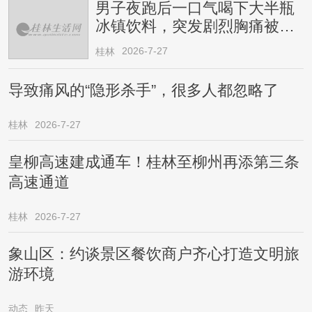
男子夜跑后一口气喝下大半瓶
冰镇饮料，突发剧烈胸痛被送
医！医生提醒→
2026-7-27
桂林
导致痛风的“隐形杀手”，很多人都忽略了
桂林
2026-7-27
皇柳高速建成通车！桂林至柳州再添第三条
高速通道
桂林
2026-7-27
象山区：约谈景区餐饮商户齐心打造文明旅
游环境
动态
昨天