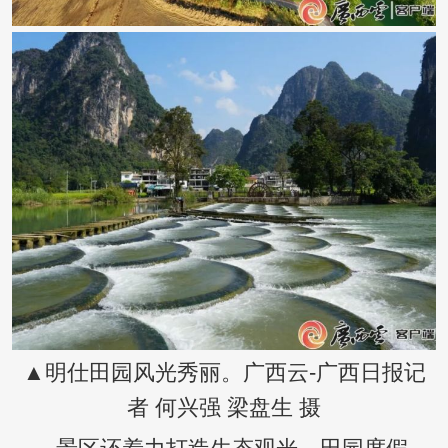
▲明仕田园风光秀丽。广西云-广西日报记
者 何兴强 梁盘生 摄