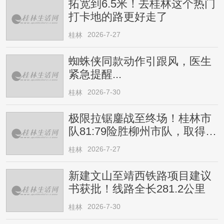
拓宽到6.5米！去桂林这个热门
打卡地的路更好走了
2026-7-27
桂林
蜘蛛侠同款动作引跟风，医生
紧急提醒...
2026-7-30
桂林
极限拉锯鏖战至终场！桂林市
队81:79险胜柳州市队，取得四
连胜
2026-7-27
桂林
新建文山至靖西铁路项目建议
书获批！线路全长281.2公里
2026-7-30
桂林