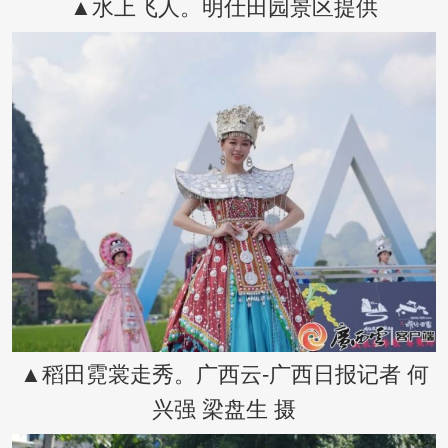
▲水上飞人。明仕田园景区提供
▲稻田霓裳走秀。广西云-广西日报记者 何
兴强 梁盘生 摄