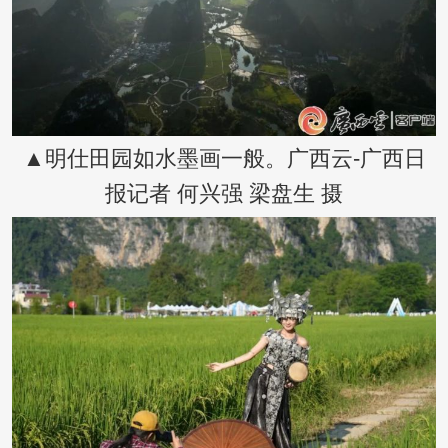
▲明仕田园如水墨画一般。广西云-广西日
报记者 何兴强 梁盘生 摄