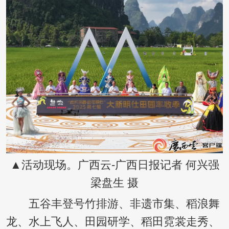
▲活动现场。广西云-广西日报记者 何兴强
梁盘生 摄
五谷丰登号竹排游、非遗市集、稻浪舞
龙、水上飞人、田园研学、稻田霓裳走秀、