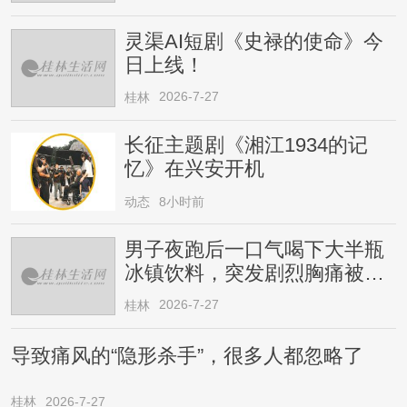
灵渠AI短剧《史禄的使命》今
日上线！
2026-7-27
桂林
长征主题剧《湘江1934的记
忆》在兴安开机
动态
8小时前
男子夜跑后一口气喝下大半瓶
冰镇饮料，突发剧烈胸痛被送
医！医生提醒→
2026-7-27
桂林
导致痛风的“隐形杀手”，很多人都忽略了
桂林
2026-7-27