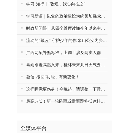
学习·知行丨“敦煌，我心向往之”
学习新语｜以党的政治建设为统领加强党的各方面建设
时政新闻眼丨从四个维度读懂今年以来中国元首外交
流动的“藏蓝” 守护少年的你 象山公安为少年筑牢暑期平安防线
广西两项补贴标准，上调！涉及两类人群
暴雨刚走高温又来，桂林未来几日天气要注意防火……
微信“撤回”功能，有新变化！
这样睡觉更伤身！今晚起，请调整一下睡觉习惯
最高37℃！新一轮阵雨或雷雨即将抵达桂林！
全媒体平台