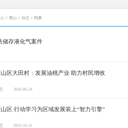
中心
>
雁山
>
动态
> 列表
法储存液化气案件
雁山区大田村：发展油桃产业 助力村民增收
态
2026-06-24
雁山区:行动学习为区域发展装上“智力引擎”
态
2025-10-31