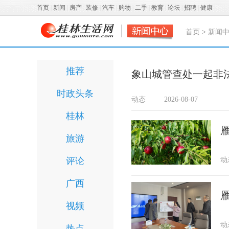
首页
|
新闻
|
房产
|
装修
|
汽车
|
购物
|
二手
|
教育
|
论坛
|
招聘
|
健康
首页
>
新闻
推荐
象山城管查处一起非
时政头条
动态
2026-08-07
桂林
旅游
评论
动
广西
视频
动
热点