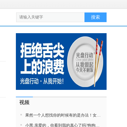
视频
果然一个人想找你的时候有的是办法！女生吵架将男友拉黑，结果男友给家里狗打电话了！汪：吵死了，一会就去把号码注销
小黑:亲爱的，你看到我的真心了吗?狗狗雨中等好朋狗不愿离去，网友:确实搞笑，黄黄都有男朋友，你却没有