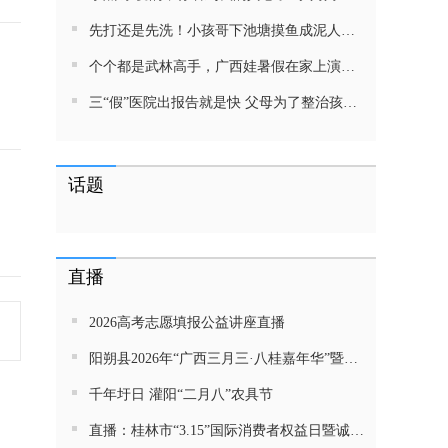
先打还是先洗！小孩哥下池塘摸鱼成泥人！网友：这才是童年该有的样子，好怀念
个个都是武林高手，广西娃暑假在家上演武侠片，80后90后:以前我们也这样玩
三“假”医院出报告就是快 父母为了整治孩子少吃零食想尽了办法 网友：“又有”笑死我了
话题
直播
2026高考志愿填报公益讲座直播
阳朔县2026年“广西三月三·八桂嘉年华”暨金龙巡游活动直播
千年圩日 灌阳“二月八”农具节
直播：桂林市“3.15”国际消费者权益日暨诚信教育主题活动网民面对面活动