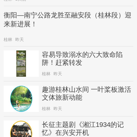
衡阳—南宁公路龙胜至融安段（桂林段）迎
来新进展！
桂林
昨天
容易导致溺水的六大致命陷
阱！赶紧转发
桂林
昨天
趣游桂林山水间 一叶桨板激活
文体旅新动能
桂林
昨天
长征主题剧《湘江1934的记
忆》在兴安开机