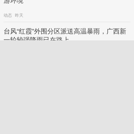
游环境
动态
昨天
台风“红霞”外围分区派送高温暴雨，广西新
一轮较强降雨已在路上……
桂林
2026-7-27
微信新功能来了!