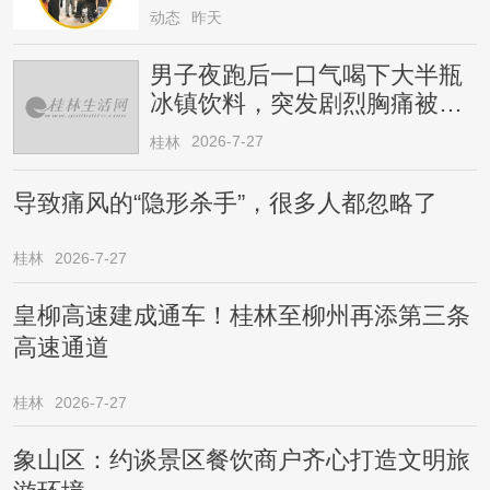
动态
昨天
男子夜跑后一口气喝下大半瓶
冰镇饮料，突发剧烈胸痛被送
医！医生提醒→
2026-7-27
桂林
导致痛风的“隐形杀手”，很多人都忽略了
桂林
2026-7-27
皇柳高速建成通车！桂林至柳州再添第三条
高速通道
桂林
2026-7-27
象山区：约谈景区餐饮商户齐心打造文明旅