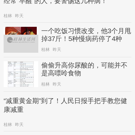
经常“早醒”的人，要警惕这几种病！
桂林
昨天
一个吃饭习惯改变，他3个月甩
掉37斤！5种慢病药停了4种
桂林
昨天
偷偷升高你尿酸的，可能并不
是高嘌呤食物
桂林
昨天
“减重黄金期”到了！人民日报手把手教您健
康减重
桂林
昨天