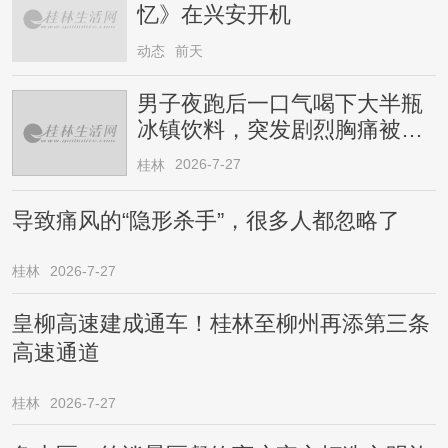
忆》在兴安开机
动态
前天
男子夜跑后一口气喝下大半瓶
冰镇饮料，突发剧烈胸痛被送
医！医生提醒→
2026-7-27
桂林
导致痛风的“隐形杀手”，很多人都忽略了
桂林
2026-7-27
皇柳高速建成通车！桂林至柳州再添第三条
高速通道
桂林
2026-7-27