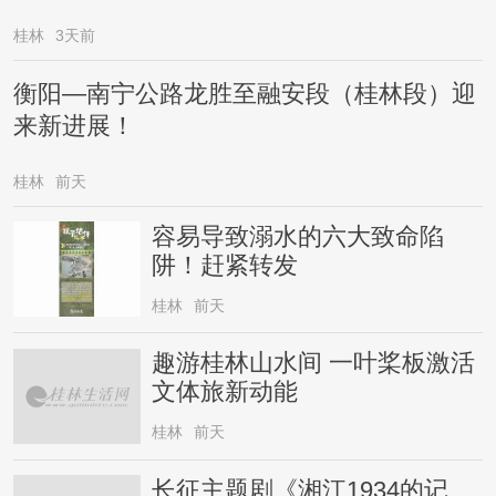
桂林
3天前
衡阳—南宁公路龙胜至融安段（桂林段）迎
来新进展！
桂林
前天
容易导致溺水的六大致命陷
阱！赶紧转发
桂林
前天
趣游桂林山水间 一叶桨板激活
文体旅新动能
桂林
前天
长征主题剧《湘江1934的记