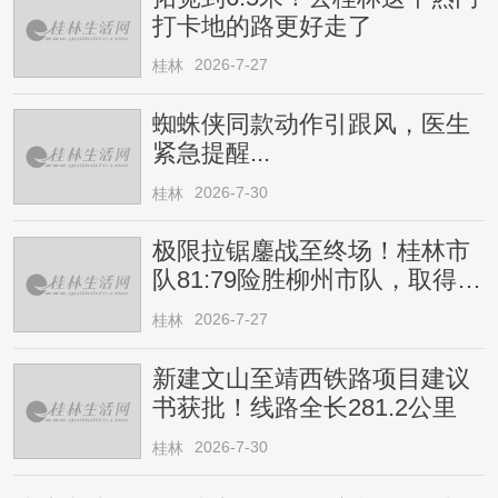
打卡地的路更好走了
2026-7-27
桂林
蜘蛛侠同款动作引跟风，医生
紧急提醒...
2026-7-30
桂林
极限拉锯鏖战至终场！桂林市
队81:79险胜柳州市队，取得四
连胜
2026-7-27
桂林
新建文山至靖西铁路项目建议
书获批！线路全长281.2公里
2026-7-30
桂林