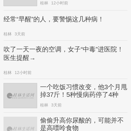
还是虾崽？医生提醒→
桂林
12小时前
经常“早醒”的人，要警惕这几种病！
桂林
3天前
吹了一天一夜的空调，女子“中毒”进医院！
医生提醒→
桂林
12小时前
一个吃饭习惯改变，他3个月甩
掉37斤！5种慢病药停了4种
桂林
3天前
偷偷升高你尿酸的，可能并不
是高嘌呤食物