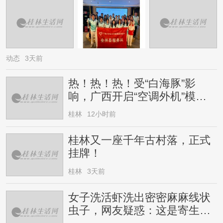
动态
3天前
热！热！热！受“白海豚”影
响，广西开启“空调外机”模
式，局地气温直冲38℃
桂林
12小时前
桂林又一座千年古村落，正式
挂牌！
桂林
3天前
女子洗活虾洗出密密麻麻线状
虫子，网友疑惑：这是寄生虫