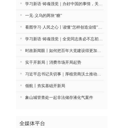
学习新语·铸魂强党｜办好中国的事情，关键在党
一见·义乌的两块“糖”
看图学习·人民之心丨读懂“怎样创造业绩”的实干路径
学习新语·铸魂强党｜全党同志务必不忘初心、牢记使命
时政新闻眼丨如何把百年大党建设得更加坚强有力？总书记这样部署
实干开新局｜消费市场开局起势
习近平总书记关切事｜厚植营商沃土推动东北全面振兴
领航丨夯实基础开新局
象山城管查处一起非法储存液化气案件
全媒体平台