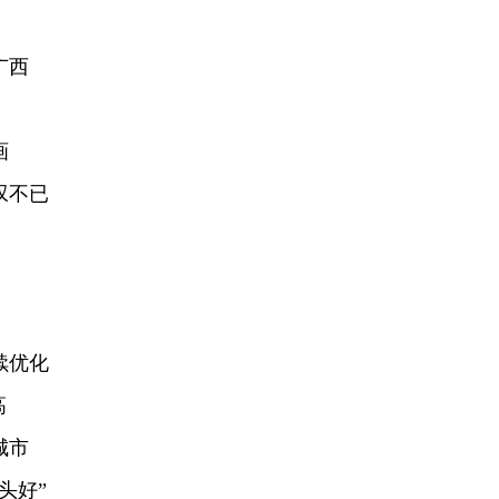
广西
画
叹不已
续优化
高
城市
头好”