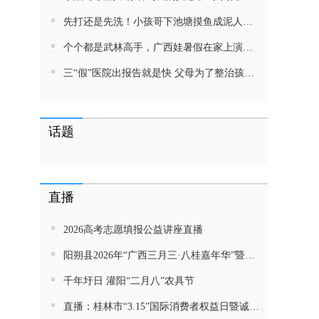
先打还是先洗！小孩哥下池塘摸鱼成泥人！网友：这才是童年该有的样子，好怀念
个个都是武林高手，广西娃暑假在家上演武侠片，80后90后:以前我们也这样玩
三“假”医院出报告就是快 父母为了整治孩子少吃零食想尽了办法 网友：“又有”笑死我了
话题
直播
2026高考志愿填报公益讲座直播
阳朔县2026年“广西三月三·八桂嘉年华”暨金龙巡游活动直播
千年圩日 灌阳“二月八”农具节
直播：桂林市“3.15”国际消费者权益日暨诚信教育主题活动网民面对面活动