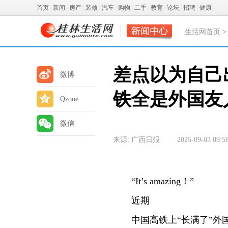
首页
|
新闻
|
房产
|
装修
|
汽车
|
购物
|
二手
|
教育
|
论坛
|
招聘
|
健康
生活网首页
差点以为自己
微博
铁全是外国友
Qzone
微信
来源: 广西日报
2025-09-03 09:5
“It’s amazing！”
近期
中国高铁上“长满了”外