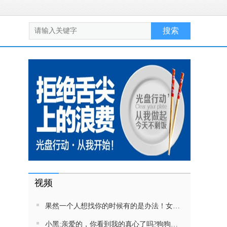
视频
果然一个人想找你的时候有的是办法！女生吵架将男友拉黑，结果男友给家里狗打电话了！汪：吵死了，一会就去把号码注销
小黑:亲爱的，你看到我的真心了吗?狗狗雨中等好朋狗不愿离去，网友:确实搞笑，黄黄都有男朋友，你却没有