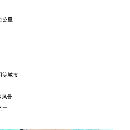
71公里
明等城市
丽风景
之一