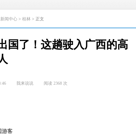
>
新闻中心
>
桂林
> 正文
出国了！这趟驶入广西的高
人
8:46
我来说说
阅读
2368
次
国游客