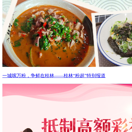
一城嗦万粉，争鲜在桂林——桂林“粉超”特别报道