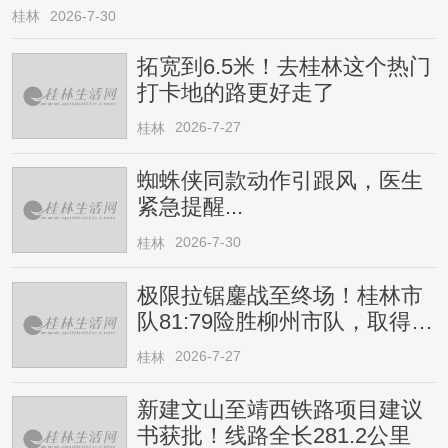
桂林
2026-7-30
拓宽到6.5米！去桂林这个热门
打卡地的路更好走了
2026-7-27
桂林
蜘蛛侠同款动作引跟风，医生
紧急提醒...
2026-7-30
桂林
极限拉锯鏖战至终场！桂林市
队81:79险胜柳州市队，取得四
连胜
2026-7-27
桂林
新建文山至靖西铁路项目建议
书获批！线路全长281.2公里