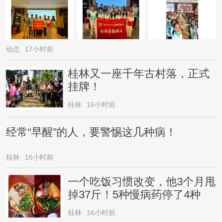
动态
17小时前
桂林又一座千年古村落，正式
挂牌！
桂林
16小时前
经常“早醒”的人，要警惕这几种病！
桂林
16小时前
一个吃饭习惯改变，他3个月甩
掉37斤！5种慢病药停了4种
桂林
16小时前