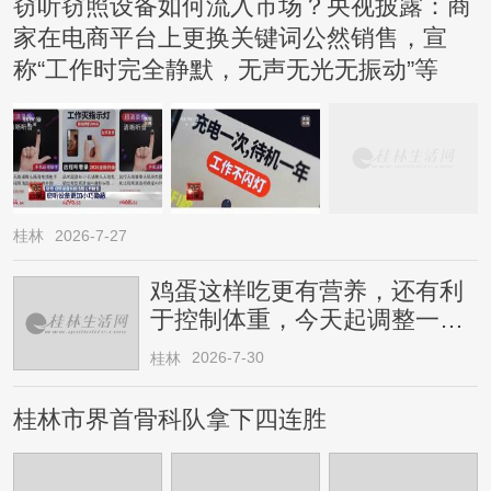
窃听窃照设备如何流入市场？央视披露：商
家在电商平台上更换关键词公然销售，宣
称“工作时完全静默，无声无光无振动”等
桂林
2026-7-27
鸡蛋这样吃更有营养，还有利
于控制体重，今天起调整一下
→
2026-7-30
桂林
桂林市界首骨科队拿下四连胜