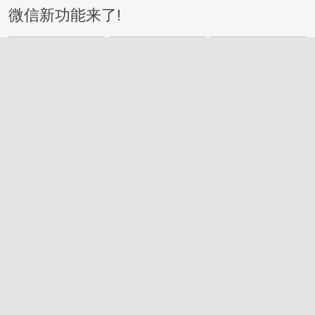
微信新功能来了!
桂林
2026-7-27
每学年补助3万元！广西要招958名退休教师
做这事→
桂林
3天前
微信一项能力升级！关键时刻能救命