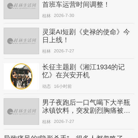
首班车运营时间调整！
2026-7-30
桂林
灵渠AI短剧《史禄的使命》今
日上线！
2026-7-27
桂林
长征主题剧《湘江1934的记
忆》在兴安开机
动态
16小时前
男子夜跑后一口气喝下大半瓶
冰镇饮料，突发剧烈胸痛被送
医！医生提醒→
2026-7-27
桂林