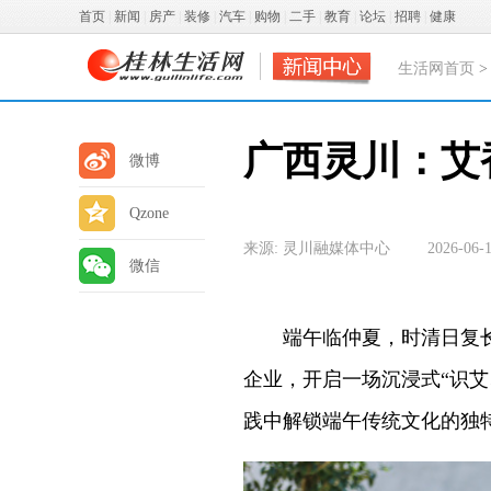
首页
|
新闻
|
房产
|
装修
|
汽车
|
购物
|
二手
|
教育
|
论坛
|
招聘
|
健康
生活网首页
广西灵川：艾
微博
Qzone
来源: 灵川融媒体中心
2026-06-1
微信
端午临仲夏，时清日复长。
企业，开启一场沉浸式“识
践中解锁端午传统文化的独