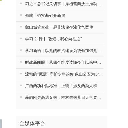
习近平总书记关切事｜厚植营商沃土推动东北全面振兴
领航丨夯实基础开新局
象山城管查处一起非法储存液化气案件
学习·知行丨“敦煌，我心向往之”
学习新语｜以党的政治建设为统领加强党的各方面建设
时政新闻眼丨从四个维度读懂今年以来中国元首外交
流动的“藏蓝” 守护少年的你 象山公安为少年筑牢暑期平安防线
广西两项补贴标准，上调！涉及两类人群
暴雨刚走高温又来，桂林未来几日天气要注意防火……
全媒体平台