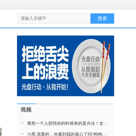
草
视频
果然一个人想找你的时候有的是办法！女生吵架将男友拉黑，结果男友给家里狗打电话了！汪：吵死了，一会就去把号码注销
小黑:亲爱的，你看到我的真心了吗?狗狗雨中等好朋狗不愿离去，网友:确实搞笑，黄黄都有男朋友，你却没有