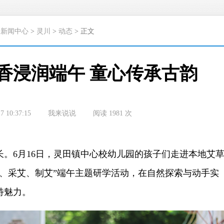
>
新闻中心
>
灵川
>
动态
> 正文
香浸润端午 童心传承古韵
7 10:37:15
我来说说
阅读
1981
次
6月16日，灵田镇中心校幼儿园的孩子们走进本地艾
艾、采艾、制艾”端午主题研学活动，在自然探索与动手实
特魅力。