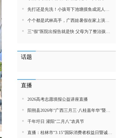
先打还是先洗！小孩哥下池塘摸鱼成泥人！网友：这才是童年该有的样子，好怀念
个个都是武林高手，广西娃暑假在家上演武侠片，80后90后:以前我们也这样玩
三“假”医院出报告就是快 父母为了整治孩子少吃零食想尽了办法 网友：“又有”笑死我了
话题
直播
2026高考志愿填报公益讲座直播
阳朔县2026年“广西三月三·八桂嘉年华”暨金龙巡游活动直播
千年圩日 灌阳“二月八”农具节
直播：桂林市“3.15”国际消费者权益日暨诚信教育主题活动网民面对面活动