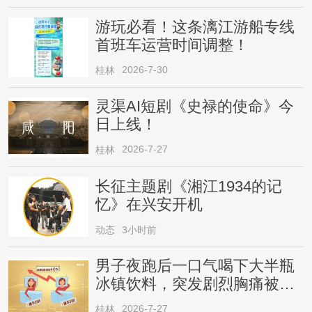
游玩必看！这条漓江游船专线
首班车运营时间调整！
2026-7-30
桂林
灵渠AI短剧《史禄的使命》今
日上线！
2026-7-27
桂林
长征主题剧《湘江1934的记
忆》在兴安开机
动态
3小时前
男子夜跑后一口气喝下大半瓶
冰镇饮料，突发剧烈胸痛被送
医！医生提醒→
2026-7-27
桂林