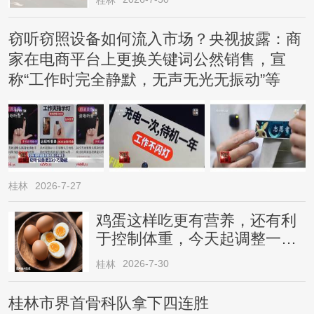
桂林
窃听窃照设备如何流入市场？央视披露：商
家在电商平台上更换关键词公然销售，宣
称“工作时完全静默，无声无光无振动”等
桂林
2026-7-27
鸡蛋这样吃更有营养，还有利
于控制体重，今天起调整一下
→
2026-7-30
桂林
桂林市界首骨科队拿下四连胜