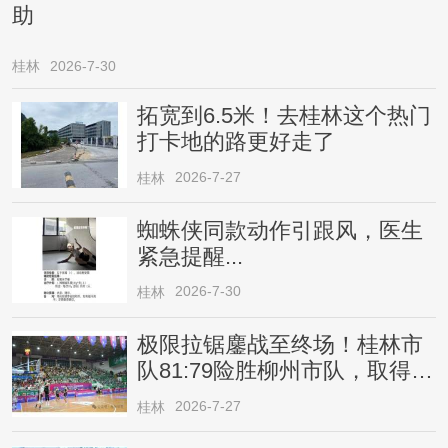
助
桂林
2026-7-30
拓宽到6.5米！去桂林这个热门
打卡地的路更好走了
2026-7-27
桂林
蜘蛛侠同款动作引跟风，医生
紧急提醒...
2026-7-30
桂林
极限拉锯鏖战至终场！桂林市
队81:79险胜柳州市队，取得四
连胜
2026-7-27
桂林