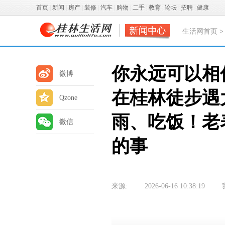
首页
|
新闻
|
房产
|
装修
|
汽车
|
购物
|
二手
|
教育
|
论坛
|
招聘
|
健康
生活网首页
你永远可以相
微博
在桂林徒步遇
Qzone
雨、吃饭！老
微信
的事
来源:
2026-06-16 10:38:19