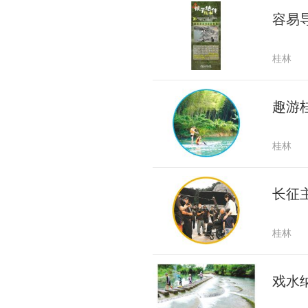
容易
桂林
趣游
桂林
长征
桂林
戏水