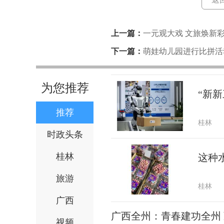
上一篇：
一元观大戏 文旅焕新彩
头阵，6月17日、18日连演两场
下一篇：
萌娃幼儿园进行比拼活
幼儿园里做幼稚游戏
为您推荐
“新新
推荐
桂林
时政头条
桂林
这种
旅游
桂林
广西
广西全州：青春建功全州
视频