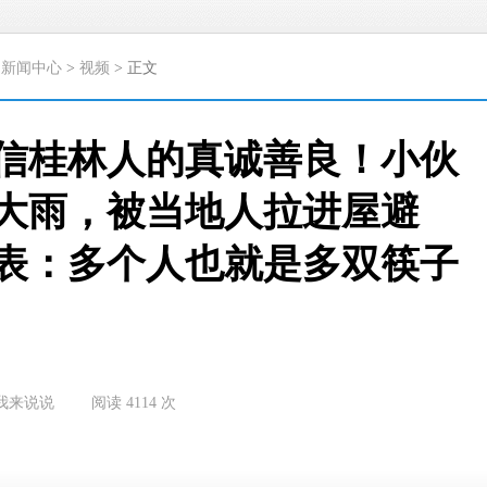
>
新闻中心
>
视频
> 正文
信桂林人的真诚善良！小伙
大雨，被当地人拉进屋避
表：多个人也就是多双筷子
我来说说
阅读
4114
次