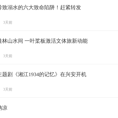
导致溺水的六大致命陷阱！赶紧转发
3天前
桂林山水间 一叶桨板激活文体旅新动能
3天前
主题剧《湘江1934的记忆》在兴安开机
3天前
纳凉