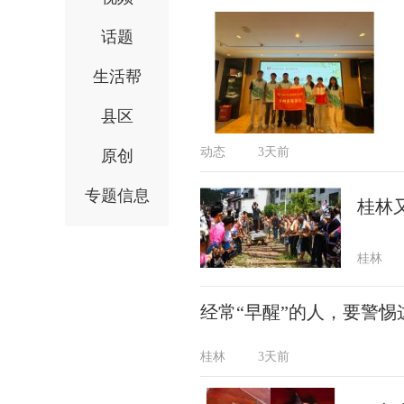
话题
生活帮
县区
动态
3天前
原创
专题信息
桂林
桂林
经常“早醒”的人，要警惕
桂林
3天前