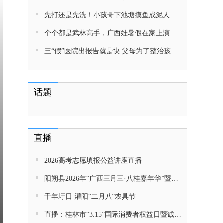
先打还是先洗！小孩哥下池塘摸鱼成泥人！网友：这才是童年该有的样子，好怀念
个个都是武林高手，广西娃暑假在家上演武侠片，80后90后:以前我们也这样玩
三“假”医院出报告就是快 父母为了整治孩子少吃零食想尽了办法 网友：“又有”笑死我了
话题
直播
2026高考志愿填报公益讲座直播
阳朔县2026年“广西三月三·八桂嘉年华”暨金龙巡游活动直播
千年圩日 灌阳“二月八”农具节
直播：桂林市“3.15”国际消费者权益日暨诚信教育主题活动网民面对面活动