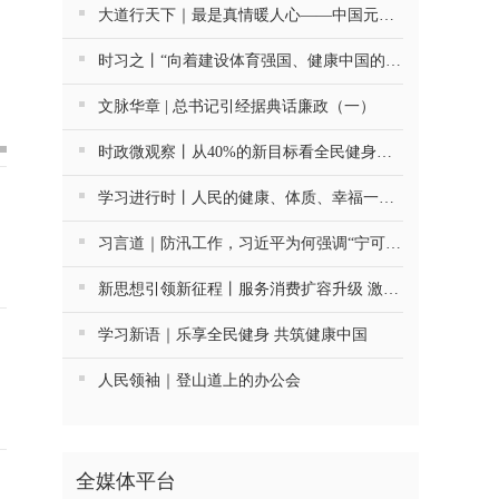
大道行天下｜最是真情暖人心——中国元首外交的世界情怀与大国气派
时习之丨“向着建设体育强国、健康中国的目标不断迈进”
文脉华章 | 总书记引经据典话廉政（一）
时政微观察丨从40%的新目标看全民健身事业高质量发展
学习进行时丨人民的健康、体质、幸福一脉相承
习言道｜防汛工作，习近平为何强调“宁可十防九空”？
新思想引领新征程丨服务消费扩容升级 激发内需新活力
学习新语｜乐享全民健身 共筑健康中国
人民领袖｜登山道上的办公会
全媒体平台