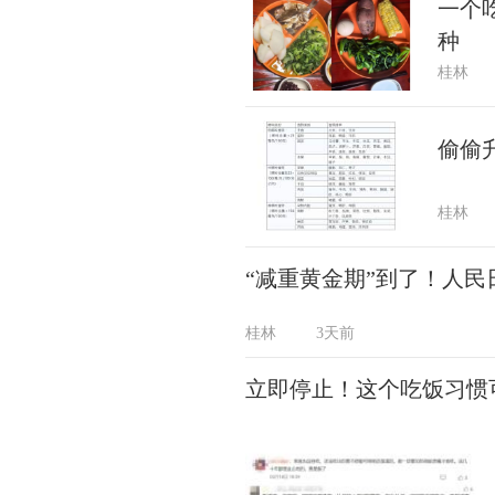
一个
种
桂林
偷偷
桂林
“减重黄金期”到了！人
桂林
3天前
立即停止！这个吃饭习惯