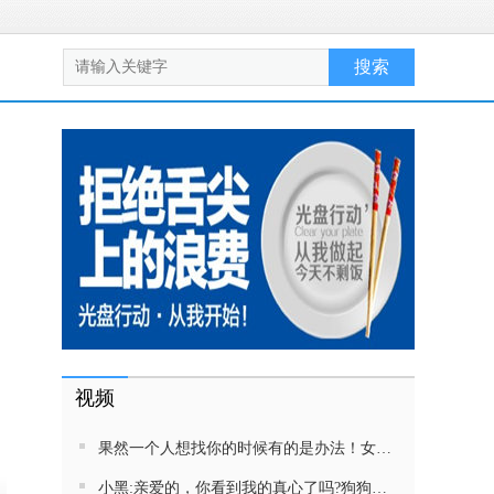
视频
果然一个人想找你的时候有的是办法！女生吵架将男友拉黑，结果男友给家里狗打电话了！汪：吵死了，一会就去把号码注销
小黑:亲爱的，你看到我的真心了吗?狗狗雨中等好朋狗不愿离去，网友:确实搞笑，黄黄都有男朋友，你却没有