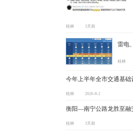
桂林
3天前
雷电
桂林
今年上半年全市交通基础设
桂林
2026-8-2
衡阳—南宁公路龙胜至融
桂林
3天前