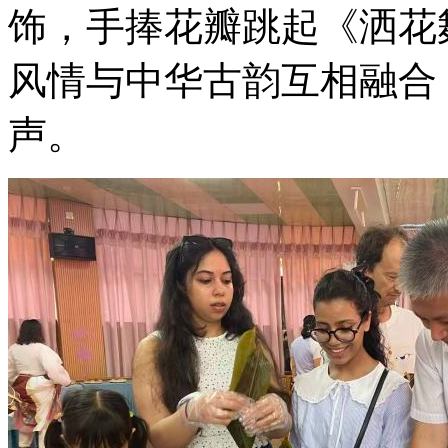
饰，手捧花瓣跳起《洒花
风情与中华古韵互相融合
声。