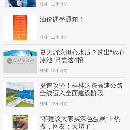
斤，家属回应
桂林
12小时前
油价调整通知！
桂林
12小时前
夏天游泳担心水质？选出“放心
泳池”只需这4招
桂林
12小时前
提速攻坚！桂林这条高速公路
全线迈入全面建设阶段
桂林
12小时前
“不建议大家买深色蛋糕”上热
搜，网友：天塌了！