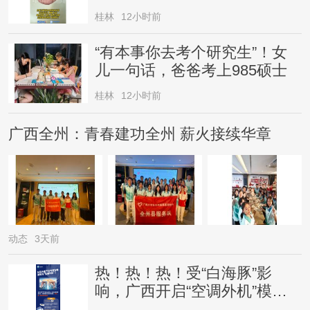
桂林
12小时前
“有本事你去考个研究生”！女
儿一句话，爸爸考上985硕士
桂林
12小时前
广西全州：青春建功全州 薪火接续华章
动态
3天前
热！热！热！受“白海豚”影
响，广西开启“空调外机”模
式，局地气温直冲38℃