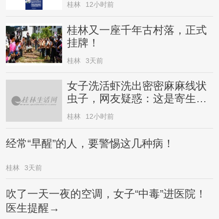
桂林
12小时前
桂林又一座千年古村落，正式
挂牌！
桂林
3天前
女子洗活虾洗出密密麻麻线状
虫子，网友疑惑：这是寄生虫
还是虾崽？医生提醒→
桂林
12小时前
经常“早醒”的人，要警惕这几种病！
桂林
3天前
吹了一天一夜的空调，女子“中毒”进医院！
医生提醒→