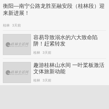
衡阳—南宁公路龙胜至融安段（桂林段）迎
来新进展！
桂林
3天前
容易导致溺水的六大致命陷
阱！赶紧转发
桂林
3天前
趣游桂林山水间 一叶桨板激活
文体旅新动能
桂林
3天前
长征主题剧《湘江1934的记
忆》在兴安开机
桂林
3天前