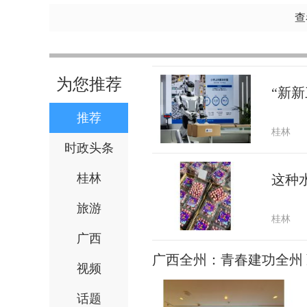
查
为您推荐
“新新
推荐
桂林
时政头条
桂林
这种
旅游
桂林
广西
广西全州：青春建功全州
视频
话题