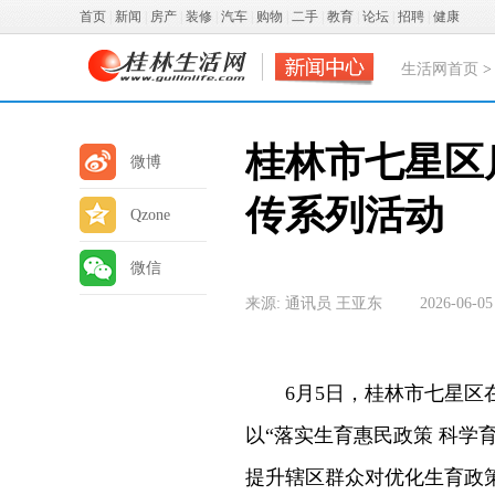
首页
|
新闻
|
房产
|
装修
|
汽车
|
购物
|
二手
|
教育
|
论坛
|
招聘
|
健康
生活网首页
桂林市七星区
微博
传系列活动
Qzone
微信
来源: 通讯员 王亚东
2026-06-05
6月5日，桂林市七星区在
以“落实生育惠民政策 科学
提升辖区群众对优化生育政