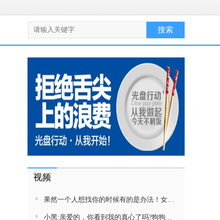
视频
果然一个人想找你的时候有的是办法！女生吵架将男友拉黑，结果男友给家里狗打电话了！汪：吵死了，一会就去把号码注销
小黑:亲爱的，你看到我的真心了吗?狗狗雨中等好朋狗不愿离去，网友:确实搞笑，黄黄都有男朋友，你却没有