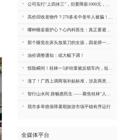
公司实行“上四休三”，但要降薪1000元，不接受只能辞职……你愿意吗？
高价回收老物件？270多名中老年人被骗！警方提醒
哪种睡姿最护心？心内科医生：真正要避开的是这一种
那个睡觉在床头放菜刀的女孩，因老师一句“跟我回家”改写了人生
油价调整通知：或大幅下调！
惊险瞬间！桂林一3岁幼童被反锁车内，短短数分钟险窒息…
涨了！广西上调两项补贴标准，涉及两类人群
智行山水间 路畅惠民生 ——聚焦桂林“人工智能+交通运输”的探索与实践
我市多举措保障暑期旅游市场平稳有序运行
全媒体平台