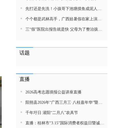
先打还是先洗！小孩哥下池塘摸鱼成泥人！网友：这才是童年该有的样子，好怀念
个个都是武林高手，广西娃暑假在家上演武侠片，80后90后:以前我们也这样玩
三“假”医院出报告就是快 父母为了整治孩子少吃零食想尽了办法 网友：“又有”笑死我了
话题
直播
2026高考志愿填报公益讲座直播
阳朔县2026年“广西三月三·八桂嘉年华”暨金龙巡游活动直播
千年圩日 灌阳“二月八”农具节
直播：桂林市“3.15”国际消费者权益日暨诚信教育主题活动网民面对面活动