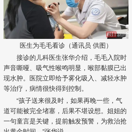
医生为毛毛看诊（通讯员 供图）
接诊的儿科医生张华介绍，毛毛入院时
声音嘶哑、吸气性喉鸣明显，喉部黏膜已出
现水肿。医院立即给予雾化吸入、减轻水肿
等治疗，病情很快得到控制。
“孩子送来很及时，如果再晚一些，气
道可能被完全堵塞，后果不堪设想。姐姐的
一句童言是关键，提前触发预警，为救治抢
出黄金时间。”张华说。