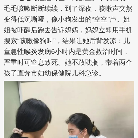
毛毛咳嗽断断续续，到了深夜，咳嗽声突然
变得低沉嘶哑，像小狗发出的“空空”声。姐
姐被吓醒后跑去告诉妈妈，妈妈立即用手机
搜索“咳嗽像狗叫”，结果让她后背发凉：儿
童急性喉炎发病6小时内是黄金救治时间，
严重时可窒息致死。她不敢耽搁，带着两个
孩子直奔市妇幼保健院儿科急诊。