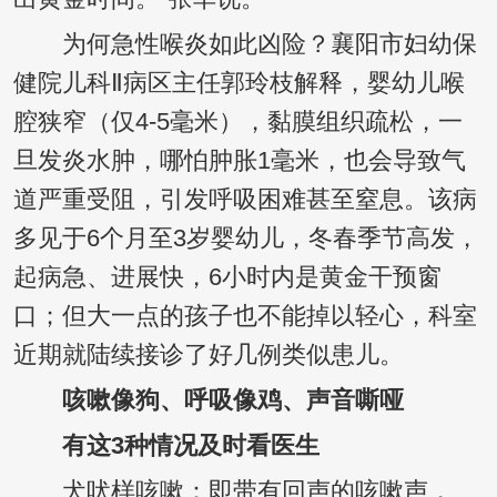
为何急性喉炎如此凶险？襄阳市妇幼保
健院儿科Ⅱ病区主任郭玲枝解释，婴幼儿喉
腔狭窄（仅4-5毫米），黏膜组织疏松，一
旦发炎水肿，哪怕肿胀1毫米，也会导致气
道严重受阻，引发呼吸困难甚至窒息。该病
多见于6个月至3岁婴幼儿，冬春季节高发，
起病急、进展快，6小时内是黄金干预窗
口；但大一点的孩子也不能掉以轻心，科室
近期就陆续接诊了好几例类似患儿。
咳嗽像狗、呼吸像鸡、声音嘶哑
有这3种情况及时看医生
犬吠样咳嗽：即带有回声的咳嗽声，