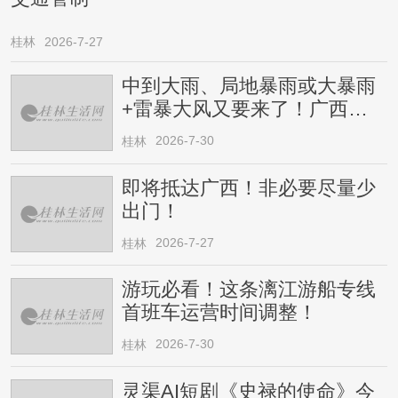
桂林
2026-7-27
中到大雨、局地暴雨或大暴雨
+雷暴大风又要来了！广西人
请注意
2026-7-30
桂林
即将抵达广西！非必要尽量少
出门！
2026-7-27
桂林
游玩必看！这条漓江游船专线
首班车运营时间调整！
2026-7-30
桂林
灵渠AI短剧《史禄的使命》今