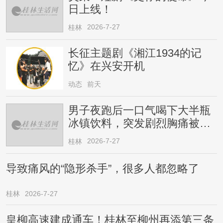
日上线！
2026-7-27
桂林
长征主题剧《湘江1934的记
忆》在兴安开机
动态
前天
男子夜跑后一口气喝下大半瓶
冰镇饮料，突发剧烈胸痛被送
医！医生提醒→
2026-7-27
桂林
导致痛风的“隐形杀手”，很多人都忽略了
桂林
2026-7-27
皇柳高速建成通车！桂林至柳州再添第三条