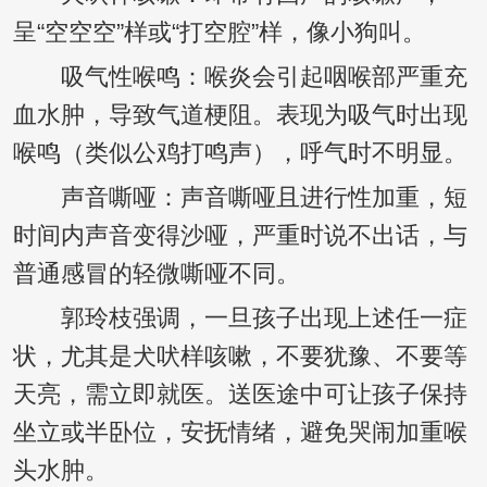
呈“空空空”样或“打空腔”样，像小狗叫。
吸气性喉鸣：喉炎会引起咽喉部严重充
血水肿，导致气道梗阻。表现为吸气时出现
喉鸣（类似公鸡打鸣声），呼气时不明显。
声音嘶哑：声音嘶哑且进行性加重，短
时间内声音变得沙哑，严重时说不出话，与
普通感冒的轻微嘶哑不同。
郭玲枝强调，一旦孩子出现上述任一症
状，尤其是犬吠样咳嗽，不要犹豫、不要等
天亮，需立即就医。送医途中可让孩子保持
坐立或半卧位，安抚情绪，避免哭闹加重喉
头水肿。