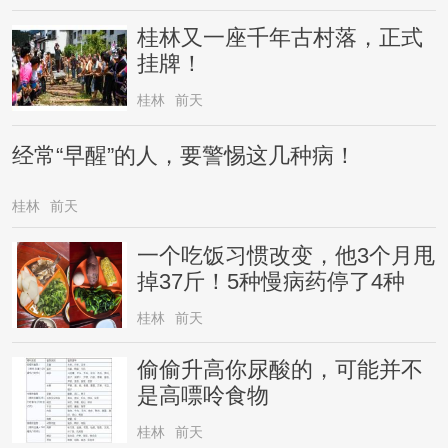
桂林又一座千年古村落，正式
挂牌！
桂林
前天
经常“早醒”的人，要警惕这几种病！
桂林
前天
一个吃饭习惯改变，他3个月甩
掉37斤！5种慢病药停了4种
桂林
前天
偷偷升高你尿酸的，可能并不
是高嘌呤食物
桂林
前天