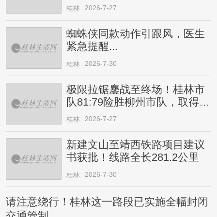
2026-7-27
桂林
蜘蛛侠同款动作引跟风，医生
紧急提醒...
2026-7-30
桂林
极限拉锯鏖战至终场！桂林市
队81:79险胜柳州市队，取得四
连胜
2026-7-27
桂林
新建文山至靖西铁路项目建议
书获批！线路全长281.2公里
2026-7-30
桂林
请注意绕行！桂林这一路段已实施全幅封闭
交通管制