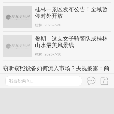
桂林一景区发布公告！全域暂
停对外开放
2026-7-30
桂林
暑期，这支女子骑警队成桂林
山水最美风景线
2026-7-30
桂林
窃听窃照设备如何流入市场？央视披露：商
家在电商平台上更换关键词公然销售，宣
我要说两句...
称“工作时完全静默，无声无光无振动”等