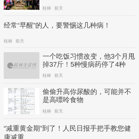
桂林
前天
经常“早醒”的人，要警惕这几种病！
桂林
前天
一个吃饭习惯改变，他3个月甩
掉37斤！5种慢病药停了4种
桂林
前天
偷偷升高你尿酸的，可能并不
是高嘌呤食物
桂林
前天
“减重黄金期”到了！人民日报手把手教您健
康减重